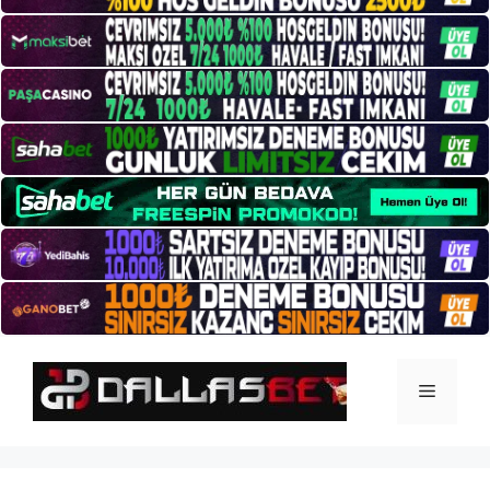
İçeriğe
atla
Menü