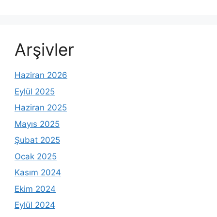
Arşivler
Haziran 2026
Eylül 2025
Haziran 2025
Mayıs 2025
Şubat 2025
Ocak 2025
Kasım 2024
Ekim 2024
Eylül 2024