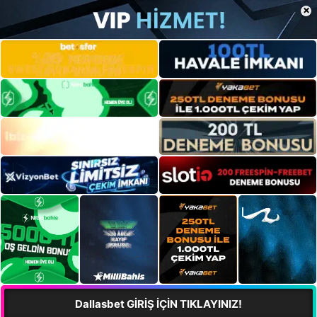
×
Dallasbet GİRİŞ İÇİN TIKLAYINIZ!