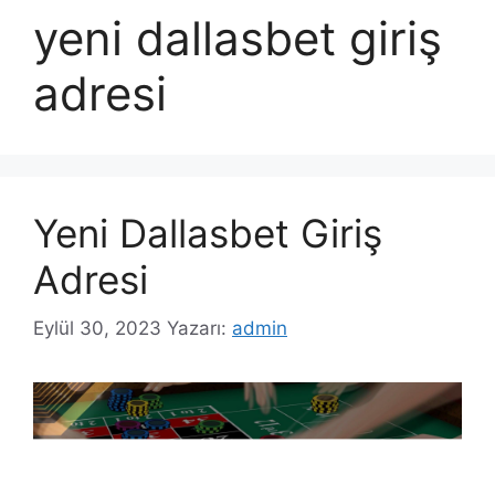
yeni dallasbet giriş
adresi
Yeni Dallasbet Giriş
Adresi
Eylül 30, 2023
Yazarı:
admin