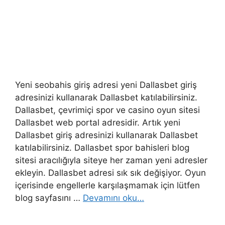
Yeni seobahis giriş adresi yeni Dallasbet giriş
adresinizi kullanarak Dallasbet katılabilirsiniz.
Dallasbet, çevrimiçi spor ve casino oyun sitesi
Dallasbet web portal adresidir. Artık yeni
Dallasbet giriş adresinizi kullanarak Dallasbet
katılabilirsiniz. Dallasbet spor bahisleri blog
sitesi aracılığıyla siteye her zaman yeni adresler
ekleyin. Dallasbet adresi sık sık değişiyor. Oyun
içerisinde engellerle karşılaşmamak için lütfen
blog sayfasını …
Devamını oku…