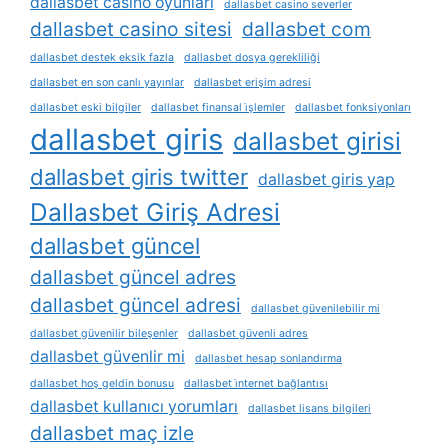
dallasbet casino oyunları
dallasbet casino severler
dallasbet casino sitesi
dallasbet com
dallasbet destek eksik fazla
dallasbet dosya gerekliliği
dallasbet en son canlı yayınlar
dallasbet erişim adresi
dallasbet eski bilgiler
dallasbet finansal i̇şlemler
dallasbet fonksiyonları
dallasbet giris
dallasbet girisi
dallasbet giris twitter
dallasbet giris yap
Dallasbet Giriş Adresi
dallasbet güncel
dallasbet güncel adres
dallasbet güncel adresi
dallasbet güvenilebilir mi
dallasbet güvenilir bileşenler
dallasbet güvenli adres
dallasbet güvenlir mi
dallasbet hesap sonlandırma
dallasbet hoş geldin bonusu
dallasbet i̇nternet bağlantısı
dallasbet kullanıcı yorumları
dallasbet lisans bilgileri
dallasbet maç izle