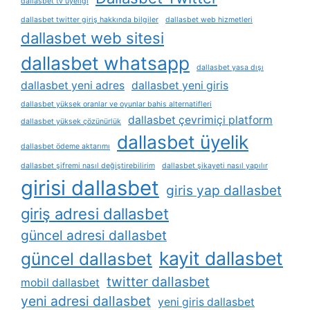
dallasbet tv üyeliği
dallasbet twitter giriş hakkında bilgiler
dallasbet web hizmetleri
dallasbet web sitesi
dallasbet whatsapp
dallasbet yasa dışı
dallasbet yeni adres
dallasbet yeni giris
dallasbet yüksek oranlar ve oyunlar bahis alternatifleri
dallasbet çevrimiçi platform
dallasbet yüksek çözünürlük
dallasbet üyelik
dallasbet ödeme aktarımı
dallasbet şifremi nasıl değiştirebilirim
dallasbet şikayeti nasıl yapılır
girisi dallasbet
giris yap dallasbet
giriş adresi dallasbet
güncel adresi dallasbet
kayit dallasbet
güncel dallasbet
twitter dallasbet
mobil dallasbet
yeni adresi dallasbet
yeni giris dallasbet