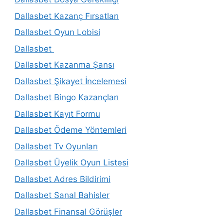
Dallasbet Kazanç Fırsatları
Dallasbet Oyun Lobisi
Dallasbet
Dallasbet Kazanma Şansı
Dallasbet Şikayet İncelemesi
Dallasbet Bingo Kazançları
Dallasbet Kayıt Formu
Dallasbet Ödeme Yöntemleri
Dallasbet Tv Oyunları
Dallasbet Üyelik Oyun Listesi
Dallasbet Adres Bildirimi
Dallasbet Sanal Bahisler
Dallasbet Finansal Görüşler