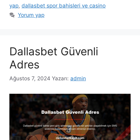
yap
,
dallasbet spor bahisleri ve casino
Yorum yap
Dallasbet Güvenli
Adres
Ağustos 7, 2024
Yazarı:
admin