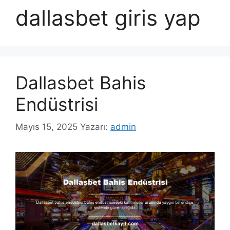
dallasbet giris yap
Dallasbet Bahis
Endüstrisi
Mayıs 15, 2025
Yazarı:
admin