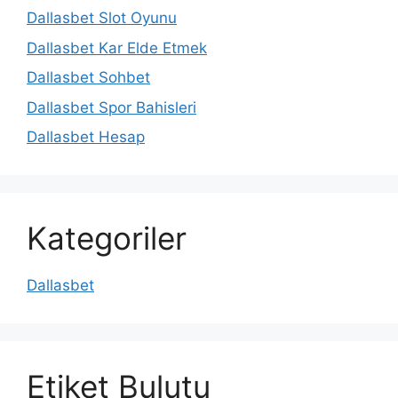
Dallasbet Slot Oyunu
Dallasbet Kar Elde Etmek
Dallasbet Sohbet
Dallasbet Spor Bahisleri
Dallasbet Hesap
Kategoriler
Dallasbet
Etiket Bulutu