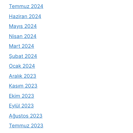
Temmuz 2024
Haziran 2024
Mayıs 2024
Nisan 2024
Mart 2024
Şubat 2024
Ocak 2024
Aralık 2023
Kasım 2023
Ekim 2023
Eylül 2023
Ağustos 2023
Temmuz 2023