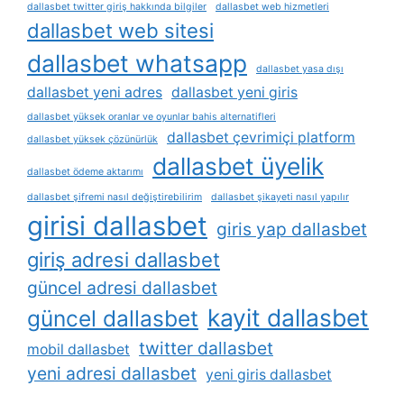
dallasbet twitter giriş hakkında bilgiler
dallasbet web hizmetleri
dallasbet web sitesi
dallasbet whatsapp
dallasbet yasa dışı
dallasbet yeni adres
dallasbet yeni giris
dallasbet yüksek oranlar ve oyunlar bahis alternatifleri
dallasbet çevrimiçi platform
dallasbet yüksek çözünürlük
dallasbet üyelik
dallasbet ödeme aktarımı
dallasbet şifremi nasıl değiştirebilirim
dallasbet şikayeti nasıl yapılır
girisi dallasbet
giris yap dallasbet
giriş adresi dallasbet
güncel adresi dallasbet
kayit dallasbet
güncel dallasbet
twitter dallasbet
mobil dallasbet
yeni adresi dallasbet
yeni giris dallasbet