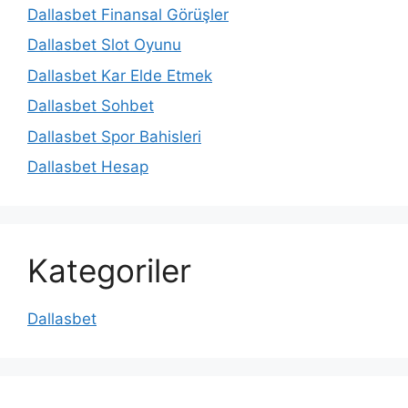
Dallasbet Finansal Görüşler
Dallasbet Slot Oyunu
Dallasbet Kar Elde Etmek
Dallasbet Sohbet
Dallasbet Spor Bahisleri
Dallasbet Hesap
Kategoriler
Dallasbet