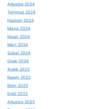
Ağustos 2024
Temmuz 2024
Haziran 2024
Mayıs 2024
Nisan 2024
Mart 2024
Şubat 2024
Ocak 2024
Aralık 2023
Kasım 2023
Ekim 2023
Eylül 2023
Ağustos 2023