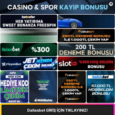
×
Dallasbet GİRİŞ İÇİN TIKLAYINIZ!