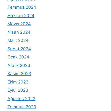
Temmuz 2024
Haziran 2024
Mayıs 2024
Nisan 2024
Mart 2024
Şubat 2024
Ocak 2024
Aralık 2023
Kasım 2023
Ekim 2023
Eylül 2023
Ağustos 2023
Temmuz 2023