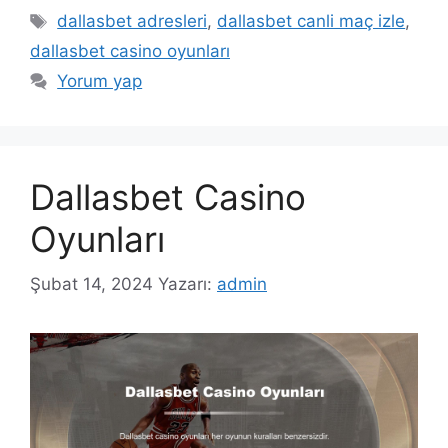
Etiketler
dallasbet adresleri
,
dallasbet canli maç izle
,
dallasbet casino oyunları
Yorum yap
Dallasbet Casino
Oyunları
Şubat 14, 2024
Yazarı:
admin