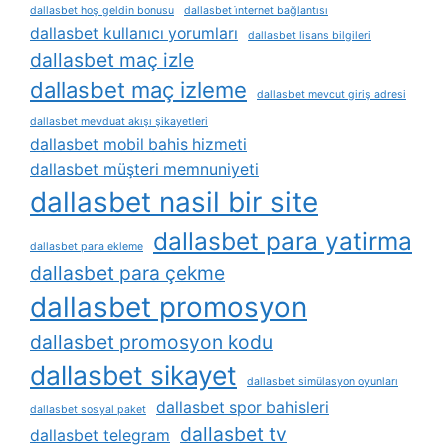
dallasbet hoş geldin bonusu
dallasbet i̇nternet bağlantısı
dallasbet kullanıcı yorumları
dallasbet lisans bilgileri
dallasbet maç izle
dallasbet maç izleme
dallasbet mevcut giriş adresi
dallasbet mevduat akışı şikayetleri
dallasbet mobil bahis hizmeti
dallasbet müşteri memnuniyeti
dallasbet nasil bir site
dallasbet para yatirma
dallasbet para ekleme
dallasbet para çekme
dallasbet promosyon
dallasbet promosyon kodu
dallasbet sikayet
dallasbet simülasyon oyunları
dallasbet spor bahisleri
dallasbet sosyal paket
dallasbet tv
dallasbet telegram