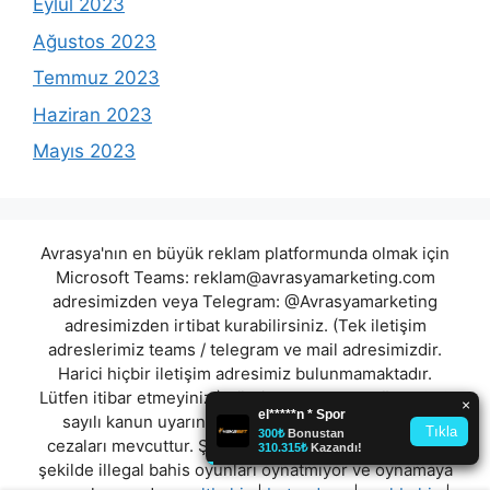
Eylül 2023
Ağustos 2023
Temmuz 2023
Haziran 2023
Mayıs 2023
Avrasya'nın en büyük reklam platformunda olmak için
Microsoft Teams:
reklam@avrasyamarketing.com
adresimizden veya Telegram: @Avrasyamarketing
adresimizden irtibat kurabilirsiniz. (Tek iletişim
adreslerimiz teams / telegram ve mail adresimizdir.
Harici hiçbir iletişim adresimiz bulunmamaktadır.
Lütfen itibar etmeyiniz.) Türkiye yasalarına göre 7258
sayılı kanun uyarınca yasa dışı bahis oynamanın
cezaları mevcuttur. Şu an bulunduğunuz site hiç bir
şekilde illegal bahis oyunları oynatmıyor ve oynamaya