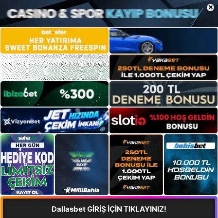
×
Dallasbet GİRİŞ İÇİN TIKLAYINIZ!