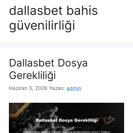
dallasbet bahis
güvenilirliği
Dallasbet Dosya
Gerekliliği
Haziran 3, 2026
Yazarı:
admin