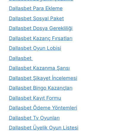
Dallasbet Para Ekleme
Dallasbet Sosyal Paket
Dallasbet Dosya Gerekliliği
Dallasbet Kazanç Fırsatları
Dallasbet Oyun Lobisi
Dallasbet
Dallasbet Kazanma Şansı
Dallasbet Şikayet İncelemesi
Dallasbet Bingo Kazançları
Dallasbet Kayıt Formu
Dallasbet Ödeme Yöntemleri
Dallasbet Tv Oyunları
Dallasbet Üyelik Oyun Listesi