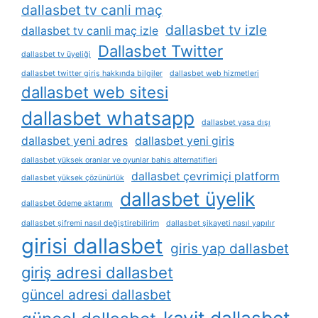
dallasbet tv canli maç
dallasbet tv izle
dallasbet tv canli maç izle
Dallasbet Twitter
dallasbet tv üyeliği
dallasbet twitter giriş hakkında bilgiler
dallasbet web hizmetleri
dallasbet web sitesi
dallasbet whatsapp
dallasbet yasa dışı
dallasbet yeni adres
dallasbet yeni giris
dallasbet yüksek oranlar ve oyunlar bahis alternatifleri
dallasbet çevrimiçi platform
dallasbet yüksek çözünürlük
dallasbet üyelik
dallasbet ödeme aktarımı
dallasbet şifremi nasıl değiştirebilirim
dallasbet şikayeti nasıl yapılır
girisi dallasbet
giris yap dallasbet
giriş adresi dallasbet
güncel adresi dallasbet