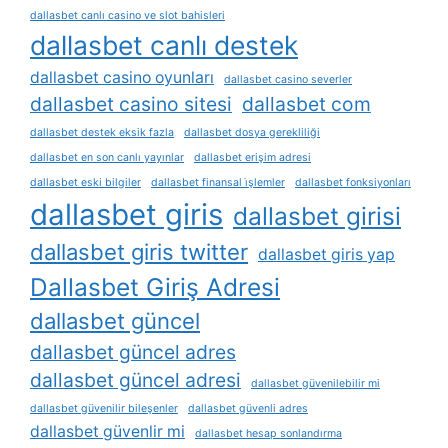
dallasbet canlı casino ve slot bahisleri
dallasbet canlı destek
dallasbet casino oyunları
dallasbet casino severler
dallasbet casino sitesi
dallasbet com
dallasbet destek eksik fazla
dallasbet dosya gerekliliği
dallasbet en son canlı yayınlar
dallasbet erişim adresi
dallasbet eski bilgiler
dallasbet finansal i̇şlemler
dallasbet fonksiyonları
dallasbet giris
dallasbet girisi
dallasbet giris twitter
dallasbet giris yap
Dallasbet Giriş Adresi
dallasbet güncel
dallasbet güncel adres
dallasbet güncel adresi
dallasbet güvenilebilir mi
dallasbet güvenilir bileşenler
dallasbet güvenli adres
dallasbet güvenlir mi
dallasbet hesap sonlandırma