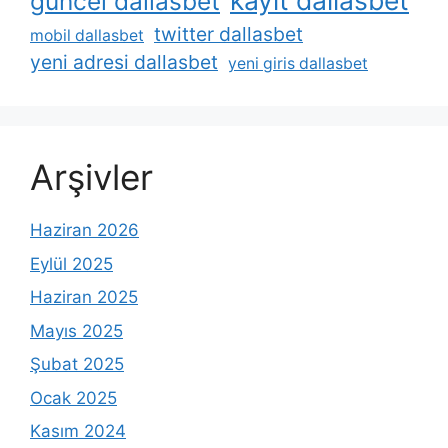
kayit dallasbet
güncel dallasbet
twitter dallasbet
mobil dallasbet
yeni adresi dallasbet
yeni giris dallasbet
Arşivler
Haziran 2026
Eylül 2025
Haziran 2025
Mayıs 2025
Şubat 2025
Ocak 2025
Kasım 2024