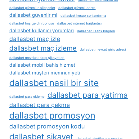
dallasbet güvenilebilir mi
dallasbet güvenilir bileşenler
dallasbet güvenli adres
dallasbet güvenlir mi
dallasbet hesap sonlandırma
dallasbet hoş geldin bonusu
dallasbet i̇nternet bağlantısı
dallasbet kullanıcı yorumları
dallasbet lisans bilgileri
dallasbet maç izle
dallasbet maç izleme
dallasbet mevcut giriş adresi
dallasbet mevduat akışı şikayetleri
dallasbet mobil bahis hizmeti
dallasbet müşteri memnuniyeti
dallasbet nasil bir site
dallasbet para yatirma
dallasbet para ekleme
dallasbet para çekme
dallasbet promosyon
dallasbet promosyon kodu
dallasbet sikayet
dallasbet simülasyon oyunları