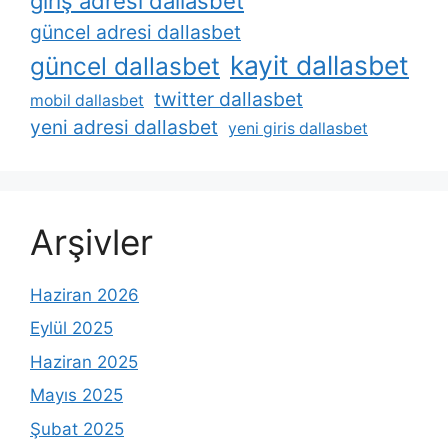
giriş adresi dallasbet
güncel adresi dallasbet
kayit dallasbet
güncel dallasbet
twitter dallasbet
mobil dallasbet
yeni adresi dallasbet
yeni giris dallasbet
Arşivler
Haziran 2026
Eylül 2025
Haziran 2025
Mayıs 2025
Şubat 2025