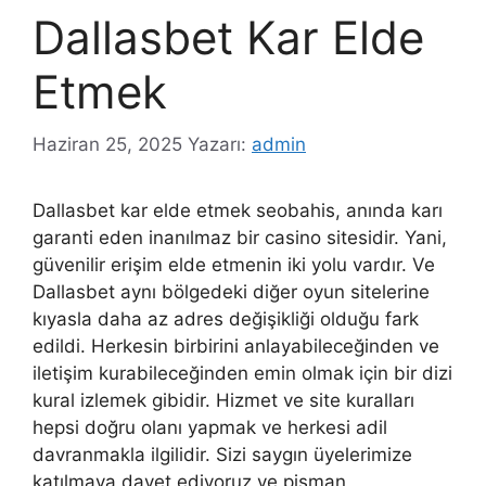
Dallasbet Kar Elde
Etmek
Haziran 25, 2025
Yazarı:
admin
Dallasbet kar elde etmek seobahis, anında karı
garanti eden inanılmaz bir casino sitesidir. Yani,
güvenilir erişim elde etmenin iki yolu vardır. Ve
Dallasbet aynı bölgedeki diğer oyun sitelerine
kıyasla daha az adres değişikliği olduğu fark
edildi. Herkesin birbirini anlayabileceğinden ve
iletişim kurabileceğinden emin olmak için bir dizi
kural izlemek gibidir. Hizmet ve site kuralları
hepsi doğru olanı yapmak ve herkesi adil
davranmakla ilgilidir. Sizi saygın üyelerimize
katılmaya davet ediyoruz ve pişman