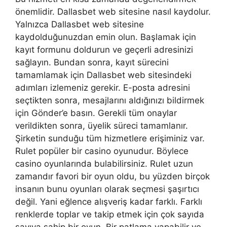
önemlidir. Dallasbet web sitesine nasıl kaydolur.
Yalnızca Dallasbet web sitesine
kaydolduğunuzdan emin olun. Başlamak için
kayıt formunu doldurun ve geçerli adresinizi
sağlayın. Bundan sonra, kayıt sürecini
tamamlamak için Dallasbet web sitesindeki
adımları izlemeniz gerekir. E-posta adresini
seçtikten sonra, mesajlarını aldığınızı bildirmek
için Gönder’e basın. Gerekli tüm onaylar
verildikten sonra, üyelik süreci tamamlanır.
Şirketin sunduğu tüm hizmetlere erişiminiz var.
Rulet popüler bir casino oyunudur. Böylece
casino oyunlarında bulabilirsiniz. Rulet uzun
zamandır favori bir oyun oldu, bu yüzden birçok
insanın bunu oyunları olarak seçmesi şaşırtıcı
değil. Yani eğlence alışveriş kadar farklı. Farklı
renklerde toplar ve takip etmek için çok sayıda