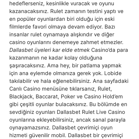
hedeflerseniz, kesinlikle vuracak ve oyunu
kazanacaksınız. Rulet zamanın testini yaptı ve
en popüler oyunlardan biri olduğu için eski
filmlerde favori olmaya devam ediyor. Bazı
insanlar rulet oynamaya alışkındır ve diğer
casino oyunlarını denemeye zahmet etmezler.
Dallasbet üyeleri kar elde etmek
Casino’da para
kazanmanın ne kadar kolay olduğuna
şaşıracaksınız. Ama hey, bir patlama yapmak
için ana eylemde olmanıza gerek yok. Lobide
takılabilir ve hala eğlenebilirsiniz. Ana sayfadaki
Canlı Casino menüsüne tıklarsanız, Rulet,
Blackjack, Baccarat, Poker ve Casino Hold’em
gibi çeşitli oyunlar bulacaksınız. Bu bölümde en
sevdiğiniz oyunları Dallasbet Rulet Live Casino
oyunlarına ekleyebilirsiniz, ancak sanal parayla
oynayamazsınız. Dallasbet çevrimiçi oyun
hizmeti güvenilir mobil. Dallasbet bir çevrimiçi