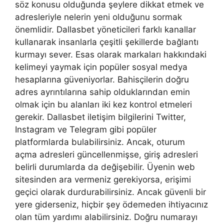
söz konusu olduğunda şeylere dikkat etmek ve
adresleriyle nelerin yeni olduğunu sormak
önemlidir. Dallasbet yöneticileri farklı kanallar
kullanarak insanlarla çeşitli şekillerde bağlantı
kurmayı sever. Esas olarak markaları hakkındaki
kelimeyi yaymak için popüler sosyal medya
hesaplarına güveniyorlar. Bahisçilerin doğru
adres ayrıntılarına sahip olduklarından emin
olmak için bu alanları iki kez kontrol etmeleri
gerekir. Dallasbet iletişim bilgilerini Twitter,
Instagram ve Telegram gibi popüler
platformlarda bulabilirsiniz. Ancak, oturum
açma adresleri güncellenmişse, giriş adresleri
belirli durumlarda da değişebilir. Üyenin web
sitesinden ara vermeniz gerekiyorsa, erişimi
geçici olarak durdurabilirsiniz. Ancak güvenli bir
yere giderseniz, hiçbir şey ödemeden ihtiyacınız
olan tüm yardımı alabilirsiniz. Doğru numarayı