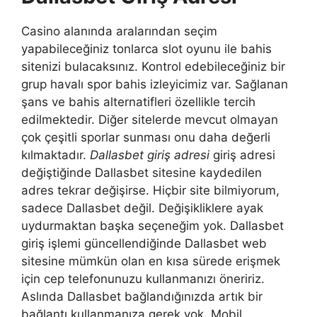
Casino alanında aralarından seçim
yapabileceğiniz tonlarca slot oyunu ile bahis
sitenizi bulacaksınız. Kontrol edebileceğiniz bir
grup havalı spor bahis izleyicimiz var. Sağlanan
şans ve bahis alternatifleri özellikle tercih
edilmektedir. Diğer sitelerde mevcut olmayan
çok çeşitli sporlar sunması onu daha değerli
kılmaktadır.
Dallasbet giriş adresi
giriş adresi
değiştiğinde Dallasbet sitesine kaydedilen
adres tekrar değişirse. Hiçbir site bilmiyorum,
sadece Dallasbet değil. Değişikliklere ayak
uydurmaktan başka seçeneğim yok. Dallasbet
giriş işlemi güncellendiğinde Dallasbet web
sitesine mümkün olan en kısa sürede erişmek
için cep telefonunuzu kullanmanızı öneririz.
Aslında Dallasbet bağlandığınızda artık bir
bağlantı kullanmanıza gerek yok. Mobil