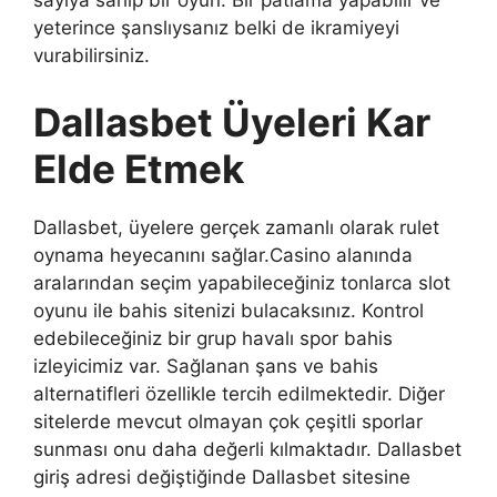
sayıya sahip bir oyun. Bir patlama yapabilir ve
yeterince şanslıysanız belki de ikramiyeyi
vurabilirsiniz.
Dallasbet Üyeleri Kar
Elde Etmek
Dallasbet, üyelere gerçek zamanlı olarak rulet
oynama heyecanını sağlar.Casino alanında
aralarından seçim yapabileceğiniz tonlarca slot
oyunu ile bahis sitenizi bulacaksınız. Kontrol
edebileceğiniz bir grup havalı spor bahis
izleyicimiz var. Sağlanan şans ve bahis
alternatifleri özellikle tercih edilmektedir. Diğer
sitelerde mevcut olmayan çok çeşitli sporlar
sunması onu daha değerli kılmaktadır. Dallasbet
giriş adresi değiştiğinde Dallasbet sitesine