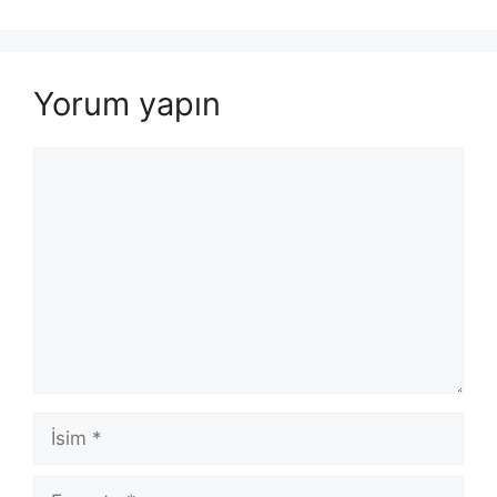
Yorum yapın
Yorum
İsim
E-