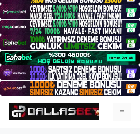
İçeriğe
atla
Menü