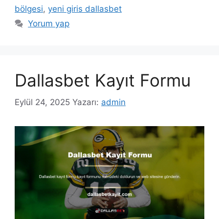
bölgesi
,
yeni giris dallasbet
Yorum yap
Dallasbet Kayıt Formu
Eylül 24, 2025
Yazarı:
admin