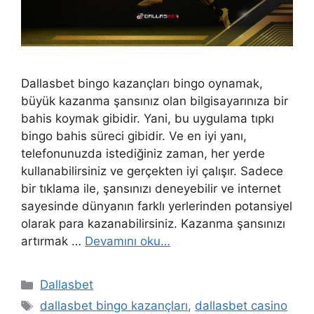
Dallasbet bingo kazançları bingo oynamak,
büyük kazanma şansınız olan bilgisayarınıza bir
bahis koymak gibidir. Yani, bu uygulama tıpkı
bingo bahis süreci gibidir. Ve en iyi yanı,
telefonunuzda istediğiniz zaman, her yerde
kullanabilirsiniz ve gerçekten iyi çalışır. Sadece
bir tıklama ile, şansınızı deneyebilir ve internet
sayesinde dünyanın farklı yerlerinden potansiyel
olarak para kazanabilirsiniz. Kazanma şansınızı
artırmak …
Devamını oku…
Kategoriler
Dallasbet
Etiketler
dallasbet bingo kazançları
,
dallasbet casino