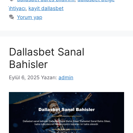
i̇htiyacı
,
kayit dallasbet
Yorum yap
Dallasbet Sanal
Bahisler
Eylül 6, 2025
Yazarı:
admin