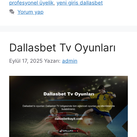
profesyonel üyelik
,
yeni giris dallasbet
Yorum yap
Dallasbet Tv Oyunları
Eylül 17, 2025
Yazarı:
admin