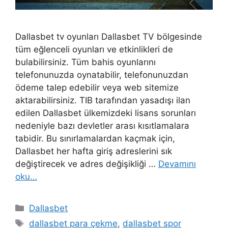
Dallasbet tv oyunları Dallasbet TV bölgesinde
tüm eğlenceli oyunları ve etkinlikleri de
bulabilirsiniz. Tüm bahis oyunlarını
telefonunuzda oynatabilir, telefonunuzdan
ödeme talep edebilir veya web sitemize
aktarabilirsiniz. TIB tarafından yasadışı ilan
edilen Dallasbet ülkemizdeki lisans sorunları
nedeniyle bazı devletler arası kısıtlamalara
tabidir. Bu sınırlamalardan kaçmak için,
Dallasbet her hafta giriş adreslerini sık
değiştirecek ve adres değişikliği …
Devamını
oku…
Kategoriler
Dallasbet
Etiketler
dallasbet para çekme
,
dallasbet spor