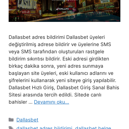
Dallasbet adres bildirimi Dallasbet üyeleri
değiştirilmiş adrese bildirir ve üyelerine SMS
veya SMS tarafından oluşturulan rastgele
bildirim sıkıntısı bildirir. Eski adresi girdikten
birkaç dakika sonra, yeni adres sunmaya
başlayan site üyeleri, eski kullanıcı adlarını ve
şifrelerini kullanarak yeni siteye giriş yapılabilir.
Dallasbet Hızlı Giriş, Dallasbet Giriş Sanal Bahis
Sitesi arasında tercih edildi. Sitede canlı
bahisler …
Devamını oku…
Kategoriler
Dallasbet
Etiketler
dallasbet adres bildirimi
,
dallasbet belge