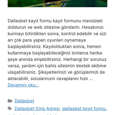
Dallasbet kayıt formu kayıt formunu menüdeki
doldurun ve web sitesine gönderin. Hesabınızı
kurmayı bitirdikten sonra, kontrol edebilir ve sizi
en çok para yapan oyunları oynamaya
başlayabilirsiniz. Kaydolduktan sonra, hemen
kullanmaya başlayabileceğiniz tonlarca harika
şeye anında erişebilirsiniz. Herhangi bir sorunuz
varsa, yardım için bahis sitesinin destek ekibine
ulaşabilirsiniz. Şikayetlerinizi ve görüşlerinizi de
aktarabilir, sorularınızın cevaplarını hızlı …
Devamını oku…
Kategoriler
Dallasbet
Etiketler
Dallasbet Giriş Adresi
,
dallasbet kayıt formu
,