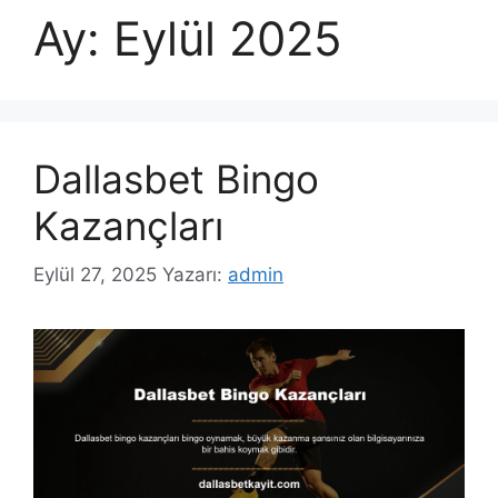
Ay:
Eylül 2025
Dallasbet Bingo
Kazançları
Eylül 27, 2025
Yazarı:
admin