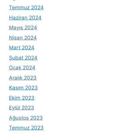
Temmuz 2024
Haziran 2024
Mayıs 2024
Nisan 2024
Mart 2024
Şubat 2024
Ocak 2024
Aralık 2023
Kasım 2023
Ekim 2023
Eylül 2023
Ağustos 2023
Temmuz 2023