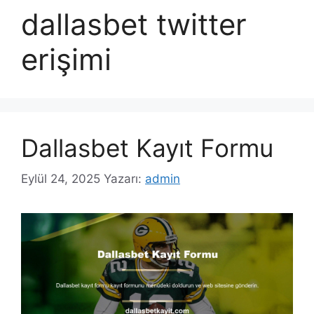
dallasbet twitter
erişimi
Dallasbet Kayıt Formu
Eylül 24, 2025
Yazarı:
admin