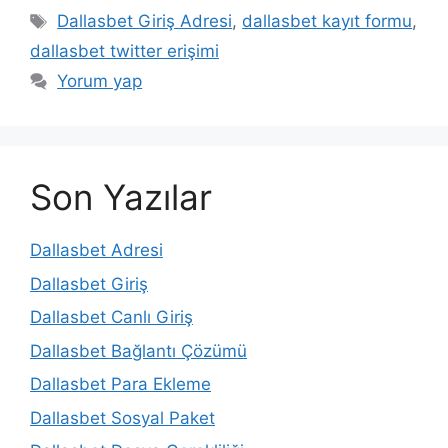
Etiketler
Dallasbet Giriş Adresi
,
dallasbet kayıt formu
,
dallasbet twitter erişimi
Yorum yap
Son Yazılar
Dallasbet Adresi
Dallasbet Giriş
Dallasbet Canlı Giriş
Dallasbet Bağlantı Çözümü
Dallasbet Para Ekleme
Dallasbet Sosyal Paket