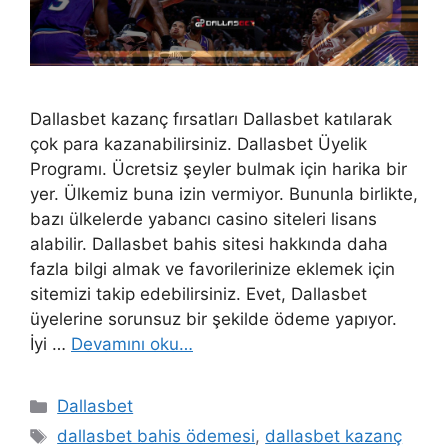
Dallasbet kazanç fırsatları Dallasbet katılarak
çok para kazanabilirsiniz. Dallasbet Üyelik
Programı. Ücretsiz şeyler bulmak için harika bir
yer. Ülkemiz buna izin vermiyor. Bununla birlikte,
bazı ülkelerde yabancı casino siteleri lisans
alabilir. Dallasbet bahis sitesi hakkında daha
fazla bilgi almak ve favorilerinize eklemek için
sitemizi takip edebilirsiniz. Evet, Dallasbet
üyelerine sorunsuz bir şekilde ödeme yapıyor.
İyi …
Devamını oku…
Kategoriler
Dallasbet
Etiketler
dallasbet bahis ödemesi
,
dallasbet kazanç