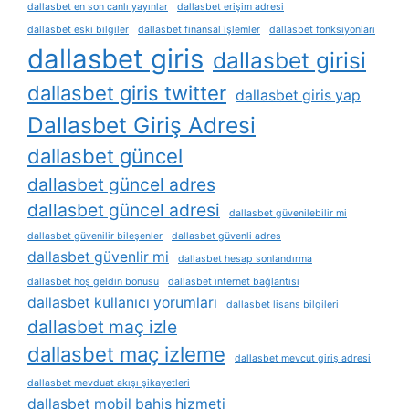
dallasbet en son canlı yayınlar
dallasbet erişim adresi
dallasbet eski bilgiler
dallasbet finansal i̇şlemler
dallasbet fonksiyonları
dallasbet giris
dallasbet girisi
dallasbet giris twitter
dallasbet giris yap
Dallasbet Giriş Adresi
dallasbet güncel
dallasbet güncel adres
dallasbet güncel adresi
dallasbet güvenilebilir mi
dallasbet güvenilir bileşenler
dallasbet güvenli adres
dallasbet güvenlir mi
dallasbet hesap sonlandırma
dallasbet hoş geldin bonusu
dallasbet i̇nternet bağlantısı
dallasbet kullanıcı yorumları
dallasbet lisans bilgileri
dallasbet maç izle
dallasbet maç izleme
dallasbet mevcut giriş adresi
dallasbet mevduat akışı şikayetleri
dallasbet mobil bahis hizmeti