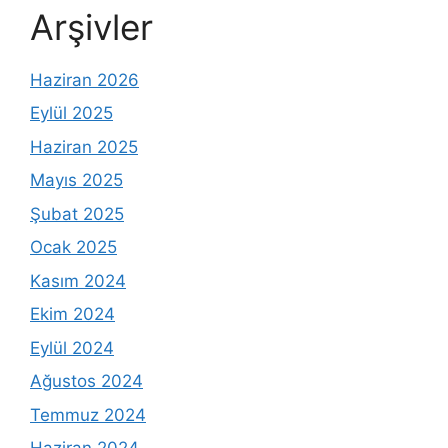
Arşivler
Haziran 2026
Eylül 2025
Haziran 2025
Mayıs 2025
Şubat 2025
Ocak 2025
Kasım 2024
Ekim 2024
Eylül 2024
Ağustos 2024
Temmuz 2024