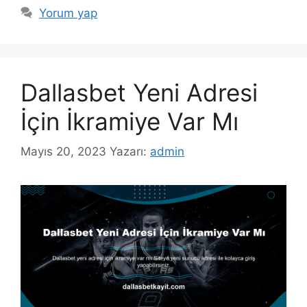
Yorum yap
Dallasbet Yeni Adresi
İçin İkramiye Var Mı
Mayıs 20, 2023
Yazarı:
admin