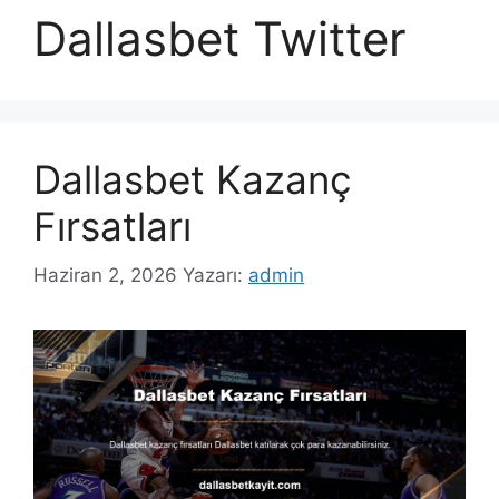
Dallasbet Twitter
Dallasbet Kazanç
Fırsatları
Haziran 2, 2026
Yazarı:
admin