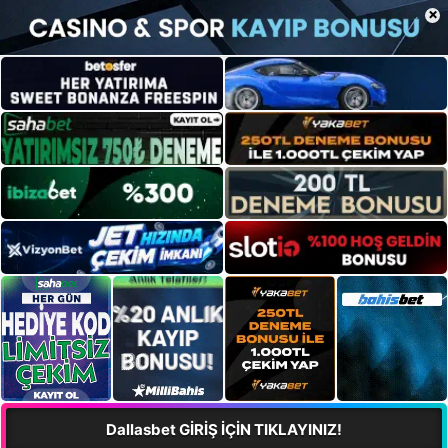
×
Dallasbet GİRİŞ İÇİN TIKLAYINIZ!