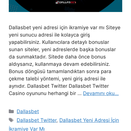
Dallasbet yeni adresi için ikramiye var mı Siteye
yeni sunucu adresi ile kolayca giriş
yapabilirsiniz. Kullanıcılara detaylı bonuslar
sunan siteler, yeni adreslerde başka bonuslar
da sunmaktadır. Sitede daha önce bonus
aldıysanız, kullanmaya devam edebilirsiniz.
Bonus döngüsü tamamlandıktan sonra para
çekme talebi yöntemi, yeni giriş adresi ile
aynıdır. Dallasbet Twitter Dallasbet Twitter
Casino oyununu herhangi bir …
Devamını oku…
Kategoriler
Dallasbet
Etiketler
Dallasbet Twitter
,
Dallasbet Yeni Adresi İçin
İkramiye Var Mı