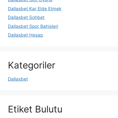
Dallasbet Kar Elde Etmek
Dallasbet Sohbet
Dallasbet Spor Bahisleri
Dallasbet Hesap
Kategoriler
Dallasbet
Etiket Bulutu