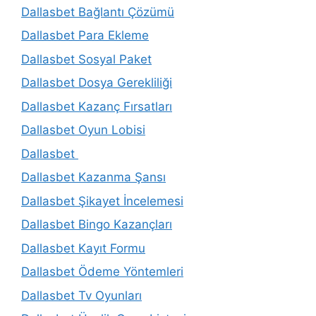
Dallasbet Bağlantı Çözümü
Dallasbet Para Ekleme
Dallasbet Sosyal Paket
Dallasbet Dosya Gerekliliği
Dallasbet Kazanç Fırsatları
Dallasbet Oyun Lobisi
Dallasbet
Dallasbet Kazanma Şansı
Dallasbet Şikayet İncelemesi
Dallasbet Bingo Kazançları
Dallasbet Kayıt Formu
Dallasbet Ödeme Yöntemleri
Dallasbet Tv Oyunları