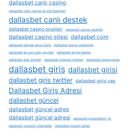
dallasbet canlı casino
dallasbet canlı casino ve slot bahisleri
dallasbet canlı destek
dallasbet casino oyunları
dallasbet casino severler
dallasbet casino sitesi
dallasbet com
dallasbet destek eksik fazla
dallasbet dosya gerekliliği
dallasbet en son canlı yayınlar
dallasbet erişim adresi
dallasbet eski bilgiler
dallasbet finansal i̇şlemler
dallasbet fonksiyonları
dallasbet giris
dallasbet girisi
dallasbet giris twitter
dallasbet giris yap
Dallasbet Giriş Adresi
dallasbet güncel
dallasbet güncel adres
dallasbet güncel adresi
dallasbet güvenilebilir mi
dallasbet güvenilir bileşenler
dallasbet güvenli adres