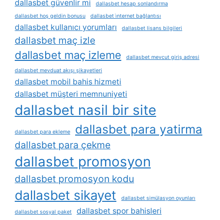
dallasbet güvenlir mi
dallasbet hesap sonlandırma
dallasbet hoş geldin bonusu
dallasbet i̇nternet bağlantısı
dallasbet kullanıcı yorumları
dallasbet lisans bilgileri
dallasbet maç izle
dallasbet maç izleme
dallasbet mevcut giriş adresi
dallasbet mevduat akışı şikayetleri
dallasbet mobil bahis hizmeti
dallasbet müşteri memnuniyeti
dallasbet nasil bir site
dallasbet para yatirma
dallasbet para ekleme
dallasbet para çekme
dallasbet promosyon
dallasbet promosyon kodu
dallasbet sikayet
dallasbet simülasyon oyunları
dallasbet spor bahisleri
dallasbet sosyal paket