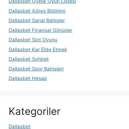
Dallasbet Üyelik Oyun Listesi
Dallasbet Adres Bildirimi
Dallasbet Sanal Bahisler
Dallasbet Finansal Görüşler
Dallasbet Slot Oyunu
Dallasbet Kar Elde Etmek
Dallasbet Sohbet
Dallasbet Spor Bahisleri
Dallasbet Hesap
Kategoriler
Dallasbet