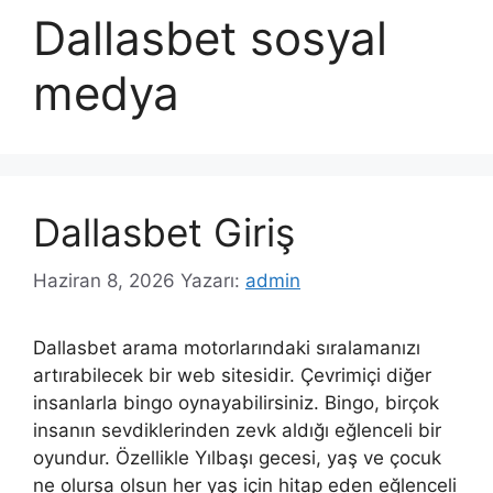
Dallasbet sosyal
medya
Dallasbet Giriş
Haziran 8, 2026
Yazarı:
admin
Dallasbet arama motorlarındaki sıralamanızı
artırabilecek bir web sitesidir. Çevrimiçi diğer
insanlarla bingo oynayabilirsiniz. Bingo, birçok
insanın sevdiklerinden zevk aldığı eğlenceli bir
oyundur. Özellikle Yılbaşı gecesi, yaş ve çocuk
ne olursa olsun her yaş için hitap eden eğlenceli