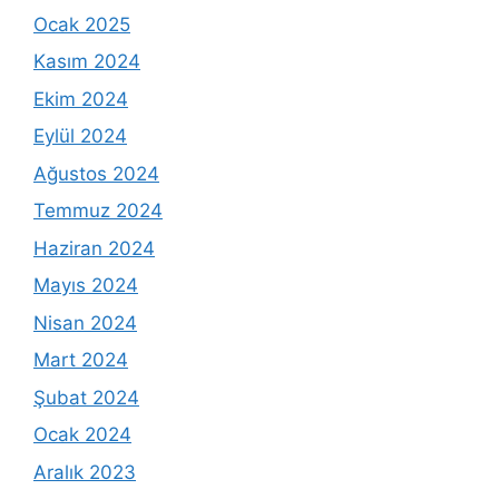
Ocak 2025
Kasım 2024
Ekim 2024
Eylül 2024
Ağustos 2024
Temmuz 2024
Haziran 2024
Mayıs 2024
Nisan 2024
Mart 2024
Şubat 2024
Ocak 2024
Aralık 2023