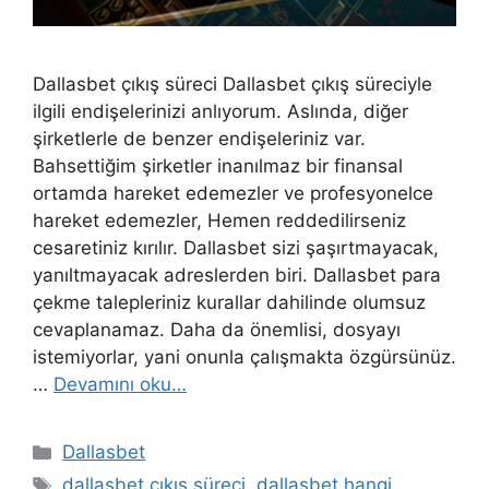
Dallasbet çıkış süreci Dallasbet çıkış süreciyle
ilgili endişelerinizi anlıyorum. Aslında, diğer
şirketlerle de benzer endişeleriniz var.
Bahsettiğim şirketler inanılmaz bir finansal
ortamda hareket edemezler ve profesyonelce
hareket edemezler, Hemen reddedilirseniz
cesaretiniz kırılır. Dallasbet sizi şaşırtmayacak,
yanıltmayacak adreslerden biri. Dallasbet para
çekme talepleriniz kurallar dahilinde olumsuz
cevaplanamaz. Daha da önemlisi, dosyayı
istemiyorlar, yani onunla çalışmakta özgürsünüz.
…
Devamını oku…
Kategoriler
Dallasbet
Etiketler
dallasbet çıkış süreci
,
dallasbet hangi