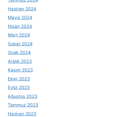
Temmuz 2024
Haziran 2024
Mayıs 2024
Nisan 2024
Mart 2024
Şubat 2024
Ocak 2024
Aralık 2023
Kasım 2023
Ekim 2023
Eylül 2023
Ağustos 2023
Temmuz 2023
Haziran 2023