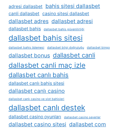
bahis sitesi dallasbet
adresi dallasbet
canli dallasbet
casino sitesi dallasbet
dallasbet adres
dallasbet adresi
dallasbet bahis
dallasbet bahis güvenilirliği
dallasbet bahis sitesi
dallasbet bahis ödemesi
dallasbet bilgi doğruluğu
dallasbet bingo
dallasbet canli
dallasbet bonus
dallasbet canli maç izle
dallasbet canlı bahis
dallasbet canlı bahis sitesi
dallasbet canlı casino
dallasbet canlı casino ve slot bahisleri
dallasbet canlı destek
dallasbet casino oyunları
dallasbet casino severler
dallasbet casino sitesi
dallasbet com