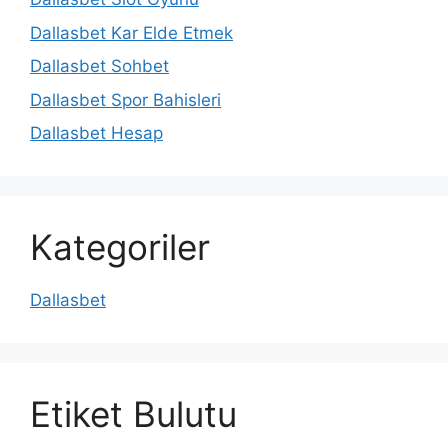
Dallasbet Kar Elde Etmek
Dallasbet Sohbet
Dallasbet Spor Bahisleri
Dallasbet Hesap
Kategoriler
Dallasbet
Etiket Bulutu