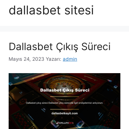
dallasbet sitesi
Dallasbet Çıkış Süreci
Mayıs 24, 2023
Yazarı:
admin