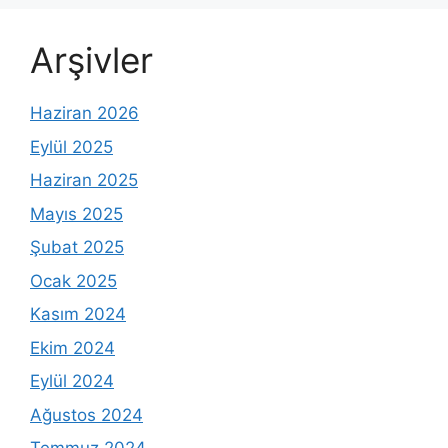
Arşivler
Haziran 2026
Eylül 2025
Haziran 2025
Mayıs 2025
Şubat 2025
Ocak 2025
Kasım 2024
Ekim 2024
Eylül 2024
Ağustos 2024