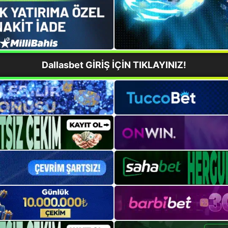
Dallasbet GİRİŞ İÇİN TIKLAYINIZ!