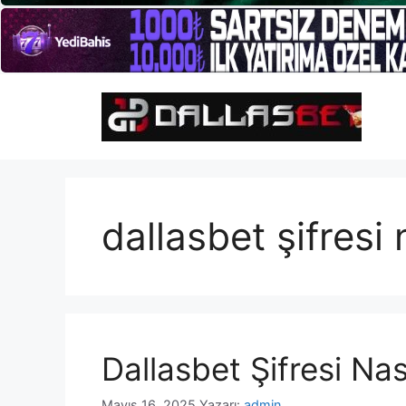
İçeriğe
atla
dallasbet şifresi 
Dallasbet Şifresi Nas
Mayıs 16, 2025
Yazarı:
admin