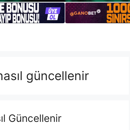
nasıl güncellenir
ıl Güncellenir