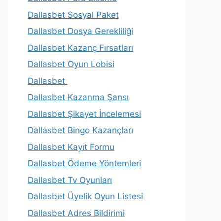
Dallasbet Sosyal Paket
Dallasbet Dosya Gerekliliği
Dallasbet Kazanç Fırsatları
Dallasbet Oyun Lobisi
Dallasbet
Dallasbet Kazanma Şansı
Dallasbet Şikayet İncelemesi
Dallasbet Bingo Kazançları
Dallasbet Kayıt Formu
Dallasbet Ödeme Yöntemleri
Dallasbet Tv Oyunları
Dallasbet Üyelik Oyun Listesi
Dallasbet Adres Bildirimi