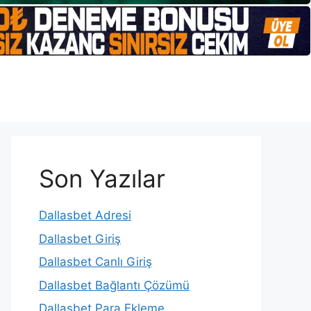
Son Yazılar
Dallasbet Adresi
Dallasbet Giriş
Dallasbet Canlı Giriş
Dallasbet Bağlantı Çözümü
Dallasbet Para Ekleme