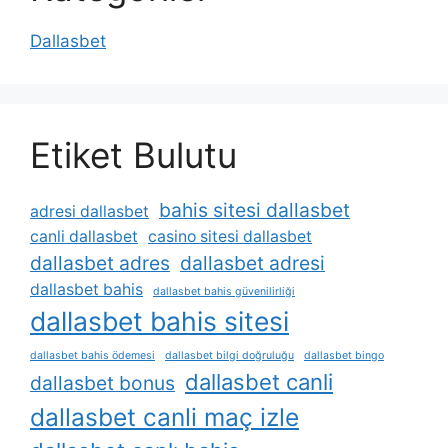
Dallasbet
Etiket Bulutu
bahis sitesi dallasbet
adresi dallasbet
canli dallasbet
casino sitesi dallasbet
dallasbet adres
dallasbet adresi
dallasbet bahis
dallasbet bahis güvenilirliği
dallasbet bahis sitesi
dallasbet bahis ödemesi
dallasbet bilgi doğruluğu
dallasbet bingo
dallasbet canli
dallasbet bonus
dallasbet canli maç izle