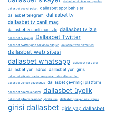
dallasbet simülasyon oyunları
dallasbet spor bahisleri
dallasbet sosyal paket
dallasbet tv
dallasbet telegram
dallasbet tv canli maç
dallasbet tv izle
dallasbet tv canli maç izle
Dallasbet Twitter
dallasbet tv üyeliği
dallasbet twitter giriş hakkında bilgiler
dallasbet web hizmetleri
dallasbet web sitesi
dallasbet whatsapp
dallasbet yasa dışı
dallasbet yeni adres
dallasbet yeni giris
dallasbet yüksek oranlar ve oyunlar bahis alternatifleri
dallasbet çevrimiçi platform
dallasbet yüksek çözünürlük
dallasbet üyelik
dallasbet ödeme aktarımı
dallasbet şifremi nasıl değiştirebilirim
dallasbet şikayeti nasıl yapılır
girisi dallasbet
giris yap dallasbet