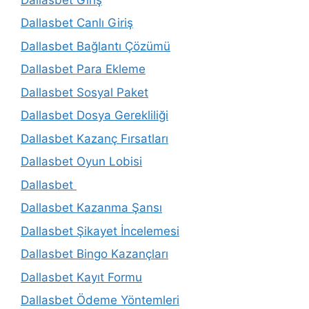
Dallasbet Canlı Giriş
Dallasbet Bağlantı Çözümü
Dallasbet Para Ekleme
Dallasbet Sosyal Paket
Dallasbet Dosya Gerekliliği
Dallasbet Kazanç Fırsatları
Dallasbet Oyun Lobisi
Dallasbet
Dallasbet Kazanma Şansı
Dallasbet Şikayet İncelemesi
Dallasbet Bingo Kazançları
Dallasbet Kayıt Formu
Dallasbet Ödeme Yöntemleri