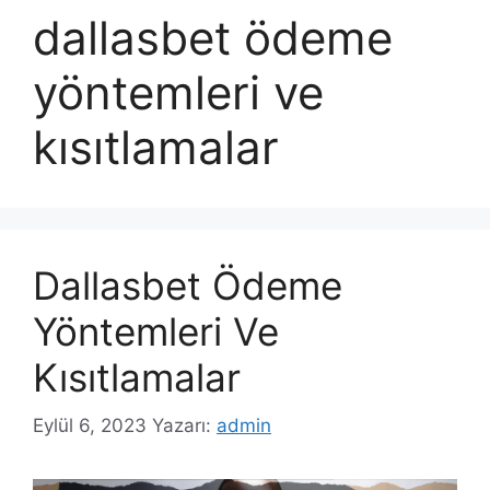
dallasbet ödeme
yöntemleri ve
kısıtlamalar
Dallasbet Ödeme
Yöntemleri Ve
Kısıtlamalar
Eylül 6, 2023
Yazarı:
admin