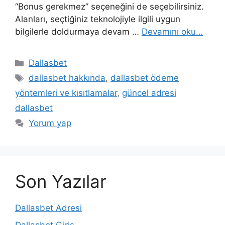
“Bonus gerekmez” seçeneğini de seçebilirsiniz.
Alanları, seçtiğiniz teknolojiyle ilgili uygun
bilgilerle doldurmaya devam …
Devamını oku…
Kategoriler
Dallasbet
Etiketler
dallasbet hakkında
,
dallasbet ödeme
yöntemleri ve kısıtlamalar
,
güncel adresi
dallasbet
Yorum yap
Son Yazılar
Dallasbet Adresi
Dallasbet Giriş