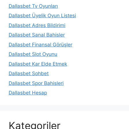
Dallasbet Tv Oyunları
Dallasbet Üyelik Oyun Listesi
Dallasbet Adres Bildirimi
Dallasbet Sanal Bahisler
Dallasbet Finansal Görüşler
Dallasbet Slot Oyunu
Dallasbet Kar Elde Etmek
Dallasbet Sohbet
Dallasbet Spor Bahisleri
Dallasbet Hesap
Kategoriler