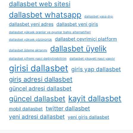
dallasbet web sitesi
dallasbet whatsapp
dallasbet yasa dışı
dallasbet yeni adres
dallasbet yeni giris
dallasbet yüksek oranlar ve oyunlar bahis alternatifleri
dallasbet çevrimiçi platform
dallasbet yüksek çözünürlük
dallasbet üyelik
dallasbet ödeme aktarımı
dallasbet şifremi nasıl değiştirebilirim
dallasbet şikayeti nasıl yapılır
girisi dallasbet
giris yap dallasbet
giriş adresi dallasbet
güncel adresi dallasbet
kayit dallasbet
güncel dallasbet
twitter dallasbet
mobil dallasbet
yeni adresi dallasbet
yeni giris dallasbet