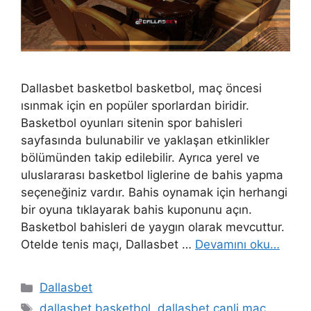
Dallasbet basketbol basketbol, ​​maç öncesi
ısınmak için en popüler sporlardan biridir.
Basketbol oyunları sitenin spor bahisleri
sayfasında bulunabilir ve yaklaşan etkinlikler
bölümünden takip edilebilir. Ayrıca yerel ve
uluslararası basketbol liglerine de bahis yapma
seçeneğiniz vardır. Bahis oynamak için herhangi
bir oyuna tıklayarak bahis kuponunu açın.
Basketbol bahisleri de yaygın olarak mevcuttur.
Otelde tenis maçı, Dallasbet …
Devamını oku…
Kategoriler
Dallasbet
Etiketler
dallasbet basketbol
,
dallasbet canli maç