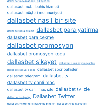
dallasbet mevduat akışı şikayetleri
dallasbet mobil bahis hizmeti
dallasbet müşteri memnuniyeti
dallasbet nasil bir site
dallasbet para yatirma
dallasbet para ekleme
dallasbet para çekme
dallasbet promosyon
dallasbet promosyon kodu
dallasbet sikayet
dallasbet simülasyon oyunları
dallasbet spor bahisleri
dallasbet sosyal paket
dallasbet tv
dallasbet telegram
dallasbet tv canli maç
dallasbet tv izle
dallasbet tv canli maç izle
Dallasbet Twitter
dallasbet tv üyeliği
dallasbet twitter giriş hakkında bilgiler
dallasbet web hizmetleri