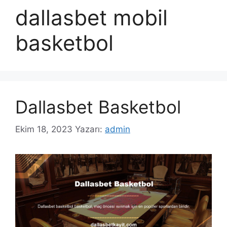
dallasbet mobil
basketbol
Dallasbet Basketbol
Ekim 18, 2023
Yazarı:
admin