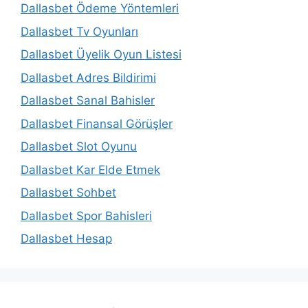
Dallasbet Ödeme Yöntemleri
Dallasbet Tv Oyunları
Dallasbet Üyelik Oyun Listesi
Dallasbet Adres Bildirimi
Dallasbet Sanal Bahisler
Dallasbet Finansal Görüşler
Dallasbet Slot Oyunu
Dallasbet Kar Elde Etmek
Dallasbet Sohbet
Dallasbet Spor Bahisleri
Dallasbet Hesap