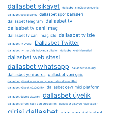
dallasbet sikayet
dallasbet simülasyon oyunları
dallasbet spor bahisleri
dallasbet sosyal paket
dallasbet tv
dallasbet telegram
dallasbet tv canli maç
dallasbet tv izle
dallasbet tv canli maç izle
Dallasbet Twitter
dallasbet tv üyeliği
dallasbet twitter giriş hakkında bilgiler
dallasbet web hizmetleri
dallasbet web sitesi
dallasbet whatsapp
dallasbet yasa dışı
dallasbet yeni adres
dallasbet yeni giris
dallasbet yüksek oranlar ve oyunlar bahis alternatifleri
dallasbet çevrimiçi platform
dallasbet yüksek çözünürlük
dallasbet üyelik
dallasbet ödeme aktarımı
dallasbet şifremi nasıl değiştirebilirim
dallasbet şikayeti nasıl yapılır
girisi dallasbet
giris yap dallasbet