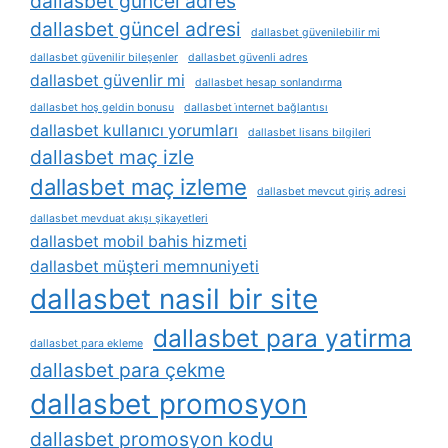
dallasbet güncel adres
dallasbet güncel adresi
dallasbet güvenilebilir mi
dallasbet güvenilir bileşenler
dallasbet güvenli adres
dallasbet güvenlir mi
dallasbet hesap sonlandırma
dallasbet hoş geldin bonusu
dallasbet i̇nternet bağlantısı
dallasbet kullanıcı yorumları
dallasbet lisans bilgileri
dallasbet maç izle
dallasbet maç izleme
dallasbet mevcut giriş adresi
dallasbet mevduat akışı şikayetleri
dallasbet mobil bahis hizmeti
dallasbet müşteri memnuniyeti
dallasbet nasil bir site
dallasbet para yatirma
dallasbet para ekleme
dallasbet para çekme
dallasbet promosyon
dallasbet promosyon kodu