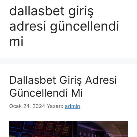
dallasbet giriş
adresi güncellendi
mi
Dallasbet Giriş Adresi
Güncellendi Mi
Ocak 24, 2024
Yazarı:
admin