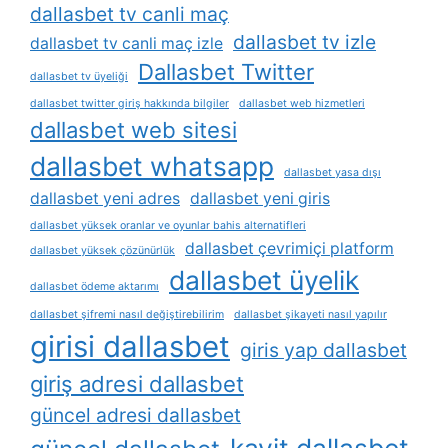
dallasbet tv canli maç
dallasbet tv izle
dallasbet tv canli maç izle
Dallasbet Twitter
dallasbet tv üyeliği
dallasbet twitter giriş hakkında bilgiler
dallasbet web hizmetleri
dallasbet web sitesi
dallasbet whatsapp
dallasbet yasa dışı
dallasbet yeni adres
dallasbet yeni giris
dallasbet yüksek oranlar ve oyunlar bahis alternatifleri
dallasbet çevrimiçi platform
dallasbet yüksek çözünürlük
dallasbet üyelik
dallasbet ödeme aktarımı
dallasbet şifremi nasıl değiştirebilirim
dallasbet şikayeti nasıl yapılır
girisi dallasbet
giris yap dallasbet
giriş adresi dallasbet
güncel adresi dallasbet