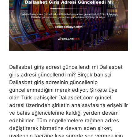
Dallasbet giriş adresi güncellendi mi Dallasbet
giriş adresi güncellendi mi? Birçok bahisçi
Dallasbet giriş adresinin güncellenip
güncellenmediğini merak ediyor. Şirkete üye
olan Türk bahisçiler Dallasbet.com güncel
adresi üzerinden şirketin ana sayfasına erişebilir
ve bahis eğlencelerine kaldığı yerden devam
edebilirler. Tüm engellemelere rağmen adres
değiştirerek hizmetine devam eden şirket,
üyelerinin tacizine kısa sürede son vermek için