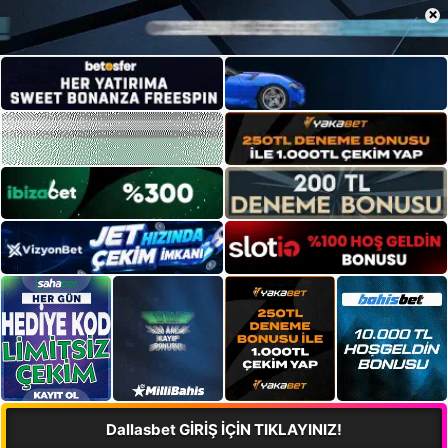
×
Dallasbet GİRİŞ İÇİN TIKLAYINIZ!