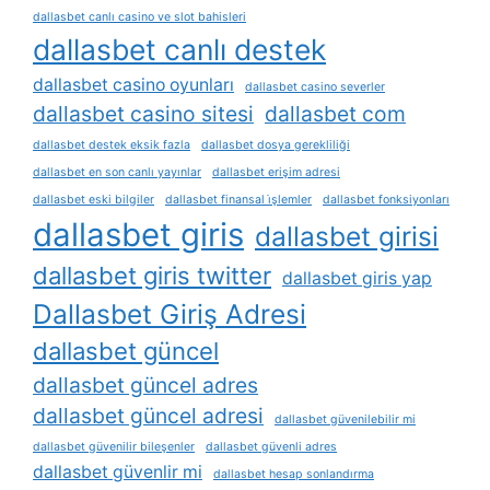
dallasbet canlı casino ve slot bahisleri
dallasbet canlı destek
dallasbet casino oyunları
dallasbet casino severler
dallasbet casino sitesi
dallasbet com
dallasbet destek eksik fazla
dallasbet dosya gerekliliği
dallasbet en son canlı yayınlar
dallasbet erişim adresi
dallasbet eski bilgiler
dallasbet finansal i̇şlemler
dallasbet fonksiyonları
dallasbet giris
dallasbet girisi
dallasbet giris twitter
dallasbet giris yap
Dallasbet Giriş Adresi
dallasbet güncel
dallasbet güncel adres
dallasbet güncel adresi
dallasbet güvenilebilir mi
dallasbet güvenilir bileşenler
dallasbet güvenli adres
dallasbet güvenlir mi
dallasbet hesap sonlandırma