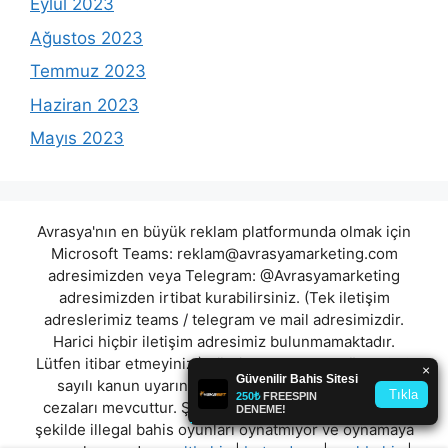
Eylül 2023
Ağustos 2023
Temmuz 2023
Haziran 2023
Mayıs 2023
Avrasya'nın en büyük reklam platformunda olmak için
Microsoft Teams:
reklam@avrasyamarketing.com
adresimizden veya Telegram: @Avrasyamarketing
adresimizden irtibat kurabilirsiniz. (Tek iletişim
adreslerimiz teams / telegram ve mail adresimizdir.
Harici hiçbir iletişim adresimiz bulunmamaktadır.
Lütfen itibar etmeyiniz.) Türkiye yasalarına göre 7258
sayılı kanun uyarınca yasa dışı bahis oynamanın
cezaları mevcuttur. Şu an bulunduğunuz site hiç bir
şekilde illegal bahis oyunları oynatmıyor ve oynamaya