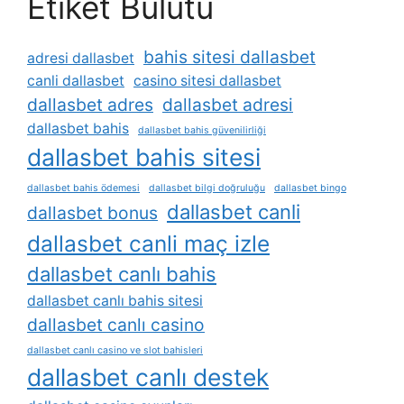
Etiket Bulutu
bahis sitesi dallasbet
adresi dallasbet
canli dallasbet
casino sitesi dallasbet
dallasbet adres
dallasbet adresi
dallasbet bahis
dallasbet bahis güvenilirliği
dallasbet bahis sitesi
dallasbet bahis ödemesi
dallasbet bilgi doğruluğu
dallasbet bingo
dallasbet canli
dallasbet bonus
dallasbet canli maç izle
dallasbet canlı bahis
dallasbet canlı bahis sitesi
dallasbet canlı casino
dallasbet canlı casino ve slot bahisleri
dallasbet canlı destek