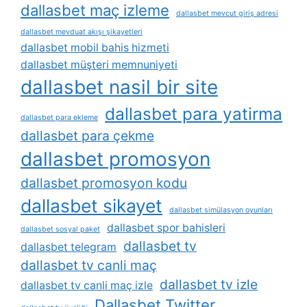
dallasbet maç izleme
dallasbet mevcut giriş adresi
dallasbet mevduat akışı şikayetleri
dallasbet mobil bahis hizmeti
dallasbet müşteri memnuniyeti
dallasbet nasil bir site
dallasbet para yatirma
dallasbet para ekleme
dallasbet para çekme
dallasbet promosyon
dallasbet promosyon kodu
dallasbet sikayet
dallasbet simülasyon oyunları
dallasbet spor bahisleri
dallasbet sosyal paket
dallasbet tv
dallasbet telegram
dallasbet tv canli maç
dallasbet tv izle
dallasbet tv canli maç izle
Dallasbet Twitter