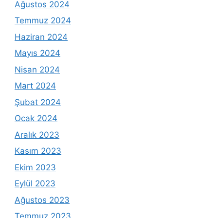
Ağustos 2024
Temmuz 2024
Haziran 2024
Mayıs 2024
Nisan 2024
Mart 2024
Şubat 2024
Ocak 2024
Aralık 2023
Kasım 2023
Ekim 2023
Eylül 2023
Ağustos 2023
Temmuz 2023