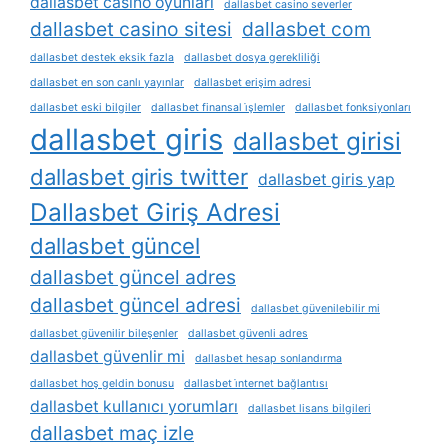
dallasbet casino oyunları
dallasbet casino severler
dallasbet casino sitesi
dallasbet com
dallasbet destek eksik fazla
dallasbet dosya gerekliliği
dallasbet en son canlı yayınlar
dallasbet erişim adresi
dallasbet eski bilgiler
dallasbet finansal i̇şlemler
dallasbet fonksiyonları
dallasbet giris
dallasbet girisi
dallasbet giris twitter
dallasbet giris yap
Dallasbet Giriş Adresi
dallasbet güncel
dallasbet güncel adres
dallasbet güncel adresi
dallasbet güvenilebilir mi
dallasbet güvenilir bileşenler
dallasbet güvenli adres
dallasbet güvenlir mi
dallasbet hesap sonlandırma
dallasbet hoş geldin bonusu
dallasbet i̇nternet bağlantısı
dallasbet kullanıcı yorumları
dallasbet lisans bilgileri
dallasbet maç izle