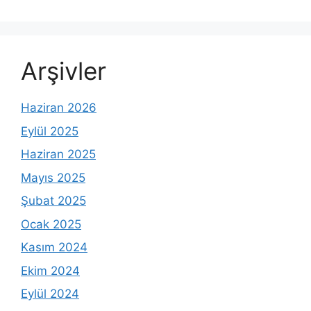
Arşivler
Haziran 2026
Eylül 2025
Haziran 2025
Mayıs 2025
Şubat 2025
Ocak 2025
Kasım 2024
Ekim 2024
Eylül 2024