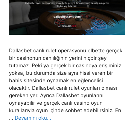
Dallasbet canlı rulet operasyonu elbette gerçek
bir casinonun canlılığının yerini hiçbir şey
tutamaz. Peki ya gerçek bir casinoya erişiminiz
yoksa, bu durumda size aynı hissi veren bir
bahis sitesinde oynamak en eğlencelisi
olacaktır. Dallasbet canlı rulet oyunları olması
gereken yer. Ayrıca Dallasbet oyunlarını
oynayabilir ve gerçek canlı casino oyun
kurallarıyla oyun içinde sohbet edebilirsiniz. En
…
Devamını oku…