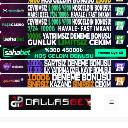
İçeriğe
atla
Menü