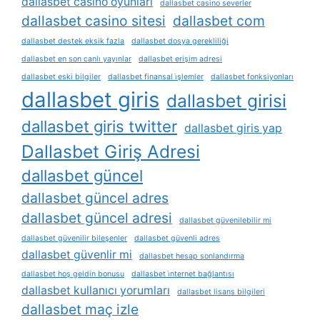
dallasbet casino oyunları
dallasbet casino severler
dallasbet casino sitesi
dallasbet com
dallasbet destek eksik fazla
dallasbet dosya gerekliliği
dallasbet en son canlı yayınlar
dallasbet erişim adresi
dallasbet eski bilgiler
dallasbet finansal i̇şlemler
dallasbet fonksiyonları
dallasbet giris
dallasbet girisi
dallasbet giris twitter
dallasbet giris yap
Dallasbet Giriş Adresi
dallasbet güncel
dallasbet güncel adres
dallasbet güncel adresi
dallasbet güvenilebilir mi
dallasbet güvenilir bileşenler
dallasbet güvenli adres
dallasbet güvenlir mi
dallasbet hesap sonlandırma
dallasbet hoş geldin bonusu
dallasbet i̇nternet bağlantısı
dallasbet kullanıcı yorumları
dallasbet lisans bilgileri
dallasbet maç izle