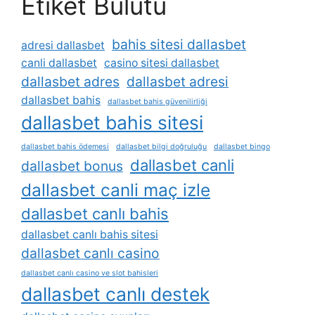
Etiket Bulutu
bahis sitesi dallasbet
adresi dallasbet
canli dallasbet
casino sitesi dallasbet
dallasbet adres
dallasbet adresi
dallasbet bahis
dallasbet bahis güvenilirliği
dallasbet bahis sitesi
dallasbet bahis ödemesi
dallasbet bilgi doğruluğu
dallasbet bingo
dallasbet canli
dallasbet bonus
dallasbet canli maç izle
dallasbet canlı bahis
dallasbet canlı bahis sitesi
dallasbet canlı casino
dallasbet canlı casino ve slot bahisleri
dallasbet canlı destek