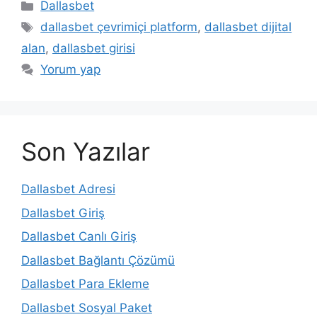
Kategoriler
Dallasbet
Etiketler
dallasbet çevrimiçi platform
,
dallasbet dijital
alan
,
dallasbet girisi
Yorum yap
Son Yazılar
Dallasbet Adresi
Dallasbet Giriş
Dallasbet Canlı Giriş
Dallasbet Bağlantı Çözümü
Dallasbet Para Ekleme
Dallasbet Sosyal Paket