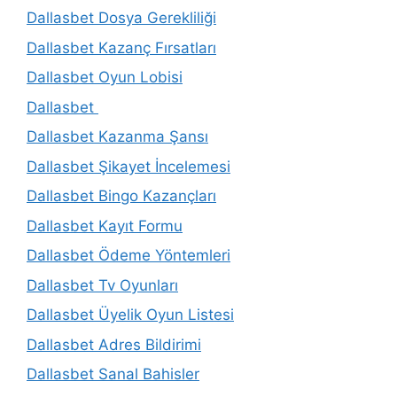
Dallasbet Dosya Gerekliliği
Dallasbet Kazanç Fırsatları
Dallasbet Oyun Lobisi
Dallasbet
Dallasbet Kazanma Şansı
Dallasbet Şikayet İncelemesi
Dallasbet Bingo Kazançları
Dallasbet Kayıt Formu
Dallasbet Ödeme Yöntemleri
Dallasbet Tv Oyunları
Dallasbet Üyelik Oyun Listesi
Dallasbet Adres Bildirimi
Dallasbet Sanal Bahisler