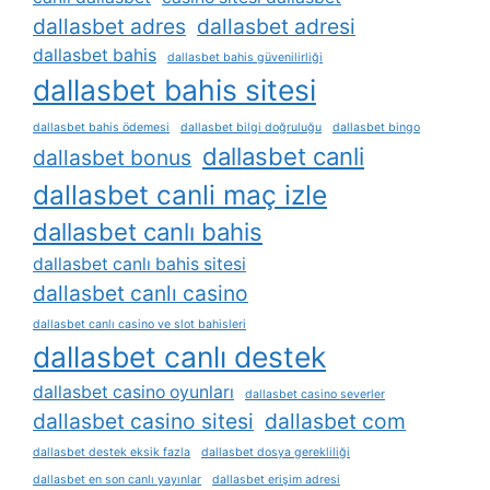
dallasbet adres
dallasbet adresi
dallasbet bahis
dallasbet bahis güvenilirliği
dallasbet bahis sitesi
dallasbet bahis ödemesi
dallasbet bilgi doğruluğu
dallasbet bingo
dallasbet canli
dallasbet bonus
dallasbet canli maç izle
dallasbet canlı bahis
dallasbet canlı bahis sitesi
dallasbet canlı casino
dallasbet canlı casino ve slot bahisleri
dallasbet canlı destek
dallasbet casino oyunları
dallasbet casino severler
dallasbet casino sitesi
dallasbet com
dallasbet destek eksik fazla
dallasbet dosya gerekliliği
dallasbet en son canlı yayınlar
dallasbet erişim adresi