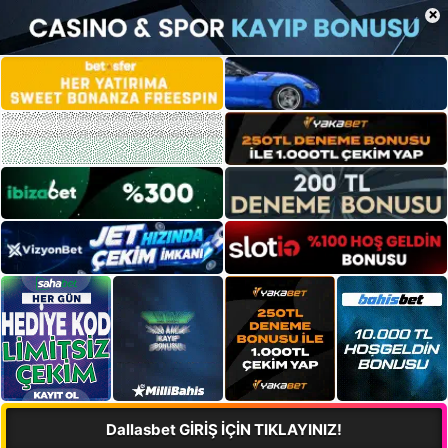
×
Dallasbet GİRİŞ İÇİN TIKLAYINIZ!