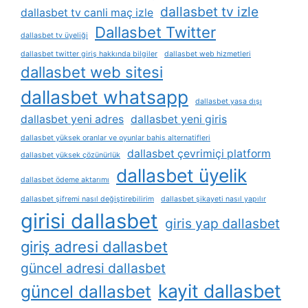
dallasbet tv izle
dallasbet tv canli maç izle
Dallasbet Twitter
dallasbet tv üyeliği
dallasbet twitter giriş hakkında bilgiler
dallasbet web hizmetleri
dallasbet web sitesi
dallasbet whatsapp
dallasbet yasa dışı
dallasbet yeni adres
dallasbet yeni giris
dallasbet yüksek oranlar ve oyunlar bahis alternatifleri
dallasbet çevrimiçi platform
dallasbet yüksek çözünürlük
dallasbet üyelik
dallasbet ödeme aktarımı
dallasbet şifremi nasıl değiştirebilirim
dallasbet şikayeti nasıl yapılır
girisi dallasbet
giris yap dallasbet
giriş adresi dallasbet
güncel adresi dallasbet
kayit dallasbet
güncel dallasbet