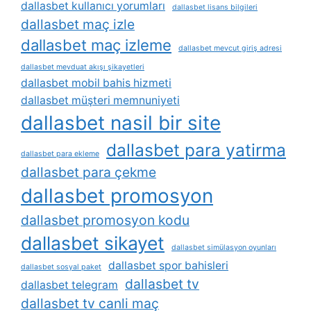
dallasbet kullanıcı yorumları
dallasbet lisans bilgileri
dallasbet maç izle
dallasbet maç izleme
dallasbet mevcut giriş adresi
dallasbet mevduat akışı şikayetleri
dallasbet mobil bahis hizmeti
dallasbet müşteri memnuniyeti
dallasbet nasil bir site
dallasbet para yatirma
dallasbet para ekleme
dallasbet para çekme
dallasbet promosyon
dallasbet promosyon kodu
dallasbet sikayet
dallasbet simülasyon oyunları
dallasbet spor bahisleri
dallasbet sosyal paket
dallasbet tv
dallasbet telegram
dallasbet tv canli maç