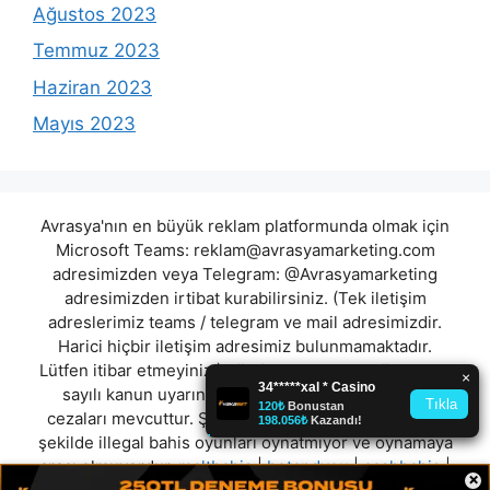
Ağustos 2023
Temmuz 2023
Haziran 2023
Mayıs 2023
Avrasya'nın en büyük reklam platformunda olmak için
Microsoft Teams:
reklam@avrasyamarketing.com
adresimizden veya Telegram: @Avrasyamarketing
adresimizden irtibat kurabilirsiniz. (Tek iletişim
adreslerimiz teams / telegram ve mail adresimizdir.
Harici hiçbir iletişim adresimiz bulunmamaktadır.
Lütfen itibar etmeyiniz.) Türkiye yasalarına göre 7258
sayılı kanun uyarınca yasa dışı bahis oynamanın
cezaları mevcuttur. Şu an bulunduğunuz site hiç bir
şekilde illegal bahis oyunları oynatmıyor ve oynamaya
aracı olmuyordur.
maltbahis
|
betandyou
|
cashbahis
|
×