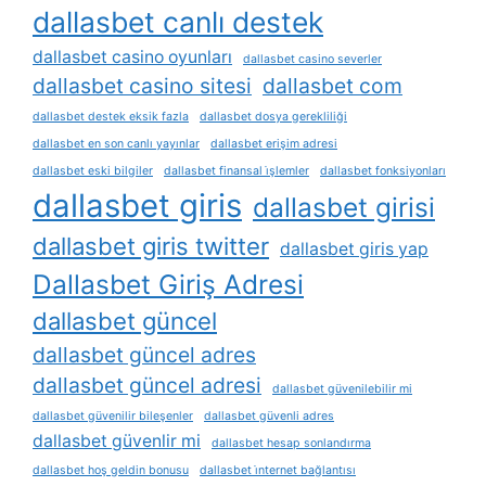
dallasbet canlı destek
dallasbet casino oyunları
dallasbet casino severler
dallasbet casino sitesi
dallasbet com
dallasbet destek eksik fazla
dallasbet dosya gerekliliği
dallasbet en son canlı yayınlar
dallasbet erişim adresi
dallasbet eski bilgiler
dallasbet finansal i̇şlemler
dallasbet fonksiyonları
dallasbet giris
dallasbet girisi
dallasbet giris twitter
dallasbet giris yap
Dallasbet Giriş Adresi
dallasbet güncel
dallasbet güncel adres
dallasbet güncel adresi
dallasbet güvenilebilir mi
dallasbet güvenilir bileşenler
dallasbet güvenli adres
dallasbet güvenlir mi
dallasbet hesap sonlandırma
dallasbet hoş geldin bonusu
dallasbet i̇nternet bağlantısı