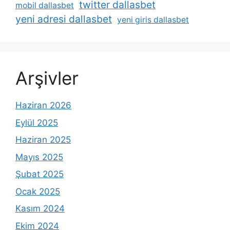
twitter dallasbet
mobil dallasbet
yeni adresi dallasbet
yeni giris dallasbet
Arşivler
Haziran 2026
Eylül 2025
Haziran 2025
Mayıs 2025
Şubat 2025
Ocak 2025
Kasım 2024
Ekim 2024