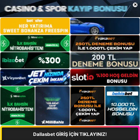
×
Dallasbet GİRİŞ İÇİN TIKLAYINIZ!