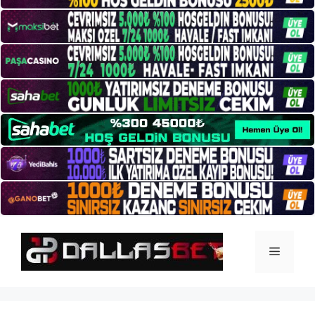
İçeriğe
atla
Menü