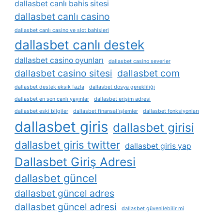
dallasbet canlı bahis sitesi
dallasbet canlı casino
dallasbet canlı casino ve slot bahisleri
dallasbet canlı destek
dallasbet casino oyunları
dallasbet casino severler
dallasbet casino sitesi
dallasbet com
dallasbet destek eksik fazla
dallasbet dosya gerekliliği
dallasbet en son canlı yayınlar
dallasbet erişim adresi
dallasbet eski bilgiler
dallasbet finansal i̇şlemler
dallasbet fonksiyonları
dallasbet giris
dallasbet girisi
dallasbet giris twitter
dallasbet giris yap
Dallasbet Giriş Adresi
dallasbet güncel
dallasbet güncel adres
dallasbet güncel adresi
dallasbet güvenilebilir mi