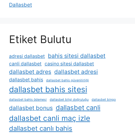
Dallasbet
Etiket Bulutu
bahis sitesi dallasbet
adresi dallasbet
canli dallasbet
casino sitesi dallasbet
dallasbet adres
dallasbet adresi
dallasbet bahis
dallasbet bahis güvenilirliği
dallasbet bahis sitesi
dallasbet bahis ödemesi
dallasbet bilgi doğruluğu
dallasbet bingo
dallasbet canli
dallasbet bonus
dallasbet canli maç izle
dallasbet canlı bahis