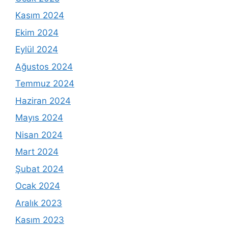
Kasım 2024
Ekim 2024
Eylül 2024
Ağustos 2024
Temmuz 2024
Haziran 2024
Mayıs 2024
Nisan 2024
Mart 2024
Şubat 2024
Ocak 2024
Aralık 2023
Kasım 2023