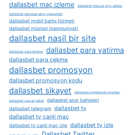
dallasbet maç izleme
dallasbet mevcut giriş adresi
dallasbet mevduat akışı şikayetleri
dallasbet mobil bahis hizmeti
dallasbet müşteri memnuniyeti
dallasbet nasil bir site
dallasbet para yatirma
dallasbet para ekleme
dallasbet para çekme
dallasbet promosyon
dallasbet promosyon kodu
dallasbet sikayet
dallasbet simülasyon oyunları
dallasbet spor bahisleri
dallasbet sosyal paket
dallasbet tv
dallasbet telegram
dallasbet tv canli maç
dallasbet tv izle
dallasbet tv canli maç izle
Dallasbet Twitter