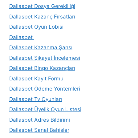
Dallasbet Dosya Gerekliliği
Dallasbet Kazanç Fırsatları
Dallasbet Oyun Lobisi
Dallasbet
Dallasbet Kazanma Şansı
Dallasbet Şikayet İncelemesi
Dallasbet Bingo Kazançları
Dallasbet Kayıt Formu
Dallasbet Ödeme Yöntemleri
Dallasbet Tv Oyunları
Dallasbet Üyelik Oyun Listesi
Dallasbet Adres Bildirimi
Dallasbet Sanal Bahisler