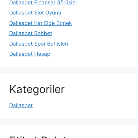
Dallasbet Finansal Görüşler
Dallasbet Slot Oyunu
Dallasbet Kar Elde Etmek
Dallasbet Sohbet
Dallasbet Spor Bahisleri
Dallasbet Hesap
Kategoriler
Dallasbet