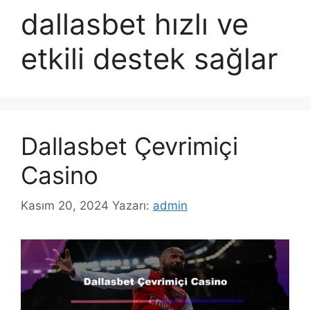
dallasbet hızlı ve
etkili destek sağlar
Dallasbet Çevrimiçi
Casino
Kasım 20, 2024
Yazarı:
admin