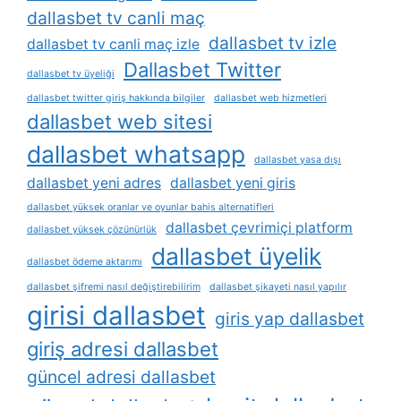
dallasbet tv canli maç
dallasbet tv izle
dallasbet tv canli maç izle
Dallasbet Twitter
dallasbet tv üyeliği
dallasbet twitter giriş hakkında bilgiler
dallasbet web hizmetleri
dallasbet web sitesi
dallasbet whatsapp
dallasbet yasa dışı
dallasbet yeni adres
dallasbet yeni giris
dallasbet yüksek oranlar ve oyunlar bahis alternatifleri
dallasbet çevrimiçi platform
dallasbet yüksek çözünürlük
dallasbet üyelik
dallasbet ödeme aktarımı
dallasbet şifremi nasıl değiştirebilirim
dallasbet şikayeti nasıl yapılır
girisi dallasbet
giris yap dallasbet
giriş adresi dallasbet
güncel adresi dallasbet