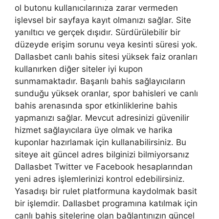
ol butonu kullanıcılarınıza zarar vermeden
işlevsel bir sayfaya kayıt olmanızı sağlar. Site
yanıltıcı ve gerçek dışıdır. Sürdürülebilir bir
düzeyde erişim sorunu veya kesinti süresi yok.
Dallasbet canlı bahis sitesi yüksek faiz oranları
kullanırken diğer siteler iyi kupon
sunmamaktadır. Başarılı bahis sağlayıcıların
sunduğu yüksek oranlar, spor bahisleri ve canlı
bahis arenasında spor etkinliklerine bahis
yapmanızı sağlar. Mevcut adresinizi güvenilir
hizmet sağlayıcılara üye olmak ve harika
kuponlar hazırlamak için kullanabilirsiniz. Bu
siteye ait güncel adres bilginizi bilmiyorsanız
Dallasbet Twitter ve Facebook hesaplarından
yeni adres işlemlerinizi kontrol edebilirsiniz.
Yasadışı bir rulet platformuna kaydolmak basit
bir işlemdir. Dallasbet programına katılmak için
canlı bahis sitelerine olan bağlantınızın güncel