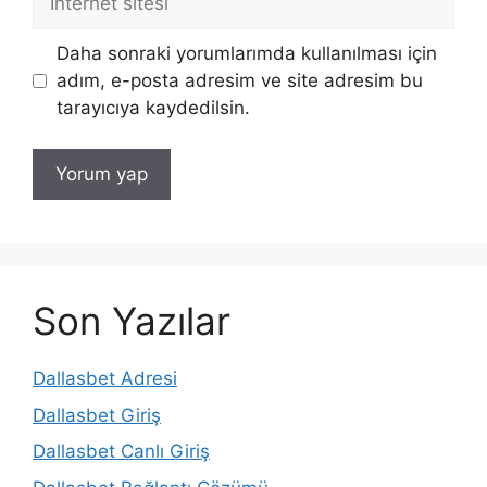
sitesi
Daha sonraki yorumlarımda kullanılması için
adım, e-posta adresim ve site adresim bu
tarayıcıya kaydedilsin.
Son Yazılar
Dallasbet Adresi
Dallasbet Giriş
Dallasbet Canlı Giriş