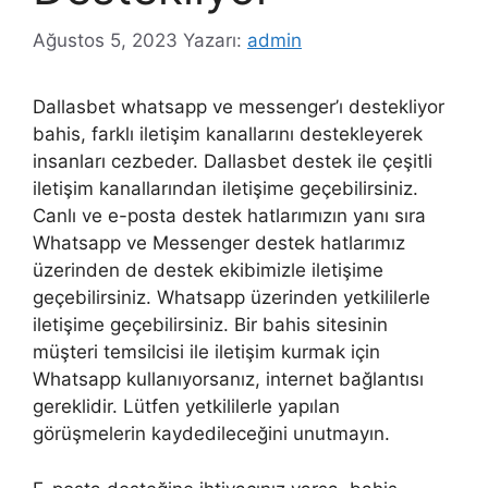
Ağustos 5, 2023
Yazarı:
admin
Dallasbet whatsapp ve messenger’ı destekliyor
bahis, farklı iletişim kanallarını destekleyerek
insanları cezbeder. Dallasbet destek ile çeşitli
iletişim kanallarından iletişime geçebilirsiniz.
Canlı ve e-posta destek hatlarımızın yanı sıra
Whatsapp ve Messenger destek hatlarımız
üzerinden de destek ekibimizle iletişime
geçebilirsiniz. Whatsapp üzerinden yetkililerle
iletişime geçebilirsiniz. Bir bahis sitesinin
müşteri temsilcisi ile iletişim kurmak için
Whatsapp kullanıyorsanız, internet bağlantısı
gereklidir. Lütfen yetkililerle yapılan
görüşmelerin kaydedileceğini unutmayın.