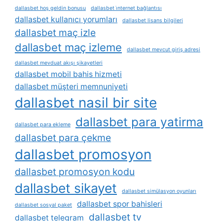
dallasbet hoş geldin bonusu
dallasbet i̇nternet bağlantısı
dallasbet kullanıcı yorumları
dallasbet lisans bilgileri
dallasbet maç izle
dallasbet maç izleme
dallasbet mevcut giriş adresi
dallasbet mevduat akışı şikayetleri
dallasbet mobil bahis hizmeti
dallasbet müşteri memnuniyeti
dallasbet nasil bir site
dallasbet para yatirma
dallasbet para ekleme
dallasbet para çekme
dallasbet promosyon
dallasbet promosyon kodu
dallasbet sikayet
dallasbet simülasyon oyunları
dallasbet spor bahisleri
dallasbet sosyal paket
dallasbet tv
dallasbet telegram