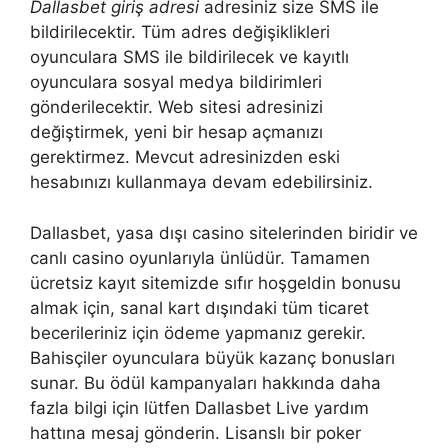
Dallasbet giriş adresi
adresiniz size SMS ile
bildirilecektir. Tüm adres değişiklikleri
oyunculara SMS ile bildirilecek ve kayıtlı
oyunculara sosyal medya bildirimleri
gönderilecektir. Web sitesi adresinizi
değiştirmek, yeni bir hesap açmanızı
gerektirmez. Mevcut adresinizden eski
hesabınızı kullanmaya devam edebilirsiniz.
Dallasbet, yasa dışı casino sitelerinden biridir ve
canlı casino oyunlarıyla ünlüdür. Tamamen
ücretsiz kayıt sitemizde sıfır hoşgeldin bonusu
almak için, sanal kart dışındaki tüm ticaret
becerileriniz için ödeme yapmanız gerekir.
Bahisçiler oyunculara büyük kazanç bonusları
sunar. Bu ödül kampanyaları hakkında daha
fazla bilgi için lütfen Dallasbet Live yardım
hattına mesaj gönderin. Lisanslı bir poker