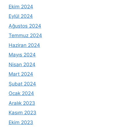
Ekim 2024
Eylül 2024
Ağustos 2024
Temmuz 2024
Haziran 2024
Mayıs 2024
Nisan 2024
Mart 2024
Şubat 2024
Ocak 2024
Aralık 2023
Kasım 2023
Ekim 2023