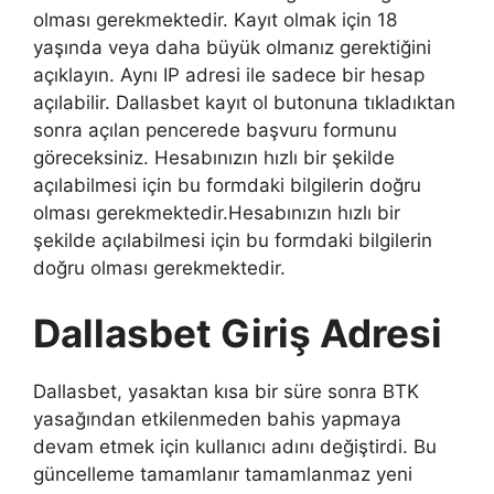
olması gerekmektedir. Kayıt olmak için 18
yaşında veya daha büyük olmanız gerektiğini
açıklayın. Aynı IP adresi ile sadece bir hesap
açılabilir. Dallasbet kayıt ol butonuna tıkladıktan
sonra açılan pencerede başvuru formunu
göreceksiniz. Hesabınızın hızlı bir şekilde
açılabilmesi için bu formdaki bilgilerin doğru
olması gerekmektedir.Hesabınızın hızlı bir
şekilde açılabilmesi için bu formdaki bilgilerin
doğru olması gerekmektedir.
Dallasbet Giriş Adresi
Dallasbet, yasaktan kısa bir süre sonra BTK
yasağından etkilenmeden bahis yapmaya
devam etmek için kullanıcı adını değiştirdi. Bu
güncelleme tamamlanır tamamlanmaz yeni