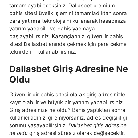
tamamlayabileceksiniz. Dallasbet premium
bahis sitesi üyelik işlemini tamamladıktan sonra
para yatırma teknolojisini kullanarak hesabınıza
yatırım yapabilir ve bahis yapmaya
başlayabilirsiniz. Kazançlarınızı güvenilir bahis
sitesi Dallasbet anında çekmek için para çekme
tekniklerini kullanabilirsiniz.
Dallasbet Giriş Adresine Ne
Oldu
Güvenilir bir bahis sitesi olarak giriş adresinizle
kayıt olabilir ve büyük bir yatırım yapabilirsiniz.
Giriş adresinize ne oldu? Bahis yaptıktan sonra
kullanıcı adınızı giremiyorsanız, adres değişikliği
sorunu yaşayabilirsiniz.
Dallasbet giriş adresine
ne oldu
giriş adresi süresiz olarak değişecektir.