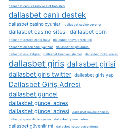
dallasbet canlı casino ve slot bahisleri
dallasbet canlı destek
dallasbet casino oyunları
dallasbet casino severler
dallasbet casino sitesi
dallasbet com
dallasbet destek eksik fazla
dallasbet dosya gerekliliği
dallasbet en son canlı yayınlar
dallasbet erişim adresi
dallasbet eski bilgiler
dallasbet finansal i̇şlemler
dallasbet fonksiyonları
dallasbet giris
dallasbet girisi
dallasbet giris twitter
dallasbet giris yap
Dallasbet Giriş Adresi
dallasbet güncel
dallasbet güncel adres
dallasbet güncel adresi
dallasbet güvenilebilir mi
dallasbet güvenilir bileşenler
dallasbet güvenli adres
dallasbet güvenlir mi
dallasbet hesap sonlandırma