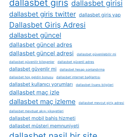
dallasbet giris
dallasbet girisi
dallasbet giris twitter
dallasbet giris yap
Dallasbet Giriş Adresi
dallasbet güncel
dallasbet güncel adres
dallasbet güncel adresi
dallasbet güvenilebilir mi
dallasbet güvenilir bileşenler
dallasbet güvenli adres
dallasbet güvenlir mi
dallasbet hesap sonlandırma
dallasbet hoş geldin bonusu
dallasbet i̇nternet bağlantısı
dallasbet kullanıcı yorumları
dallasbet lisans bilgileri
dallasbet maç izle
dallasbet maç izleme
dallasbet mevcut giriş adresi
dallasbet mevduat akışı şikayetleri
dallasbet mobil bahis hizmeti
dallasbet müşteri memnuniyeti
dallasbet nasil bir site