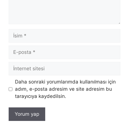
İsim
E-
posta
İnternet
sitesi
Daha sonraki yorumlarımda kullanılması için
adım, e-posta adresim ve site adresim bu
tarayıcıya kaydedilsin.