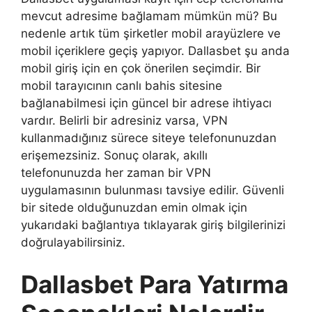
mevcut adresime bağlamam mümkün mü? Bu
nedenle artık tüm şirketler mobil arayüzlere ve
mobil içeriklere geçiş yapıyor. Dallasbet şu anda
mobil giriş için en çok önerilen seçimdir. Bir
mobil tarayıcının canlı bahis sitesine
bağlanabilmesi için güncel bir adrese ihtiyacı
vardır. Belirli bir adresiniz varsa, VPN
kullanmadığınız sürece siteye telefonunuzdan
erişemezsiniz. Sonuç olarak, akıllı
telefonunuzda her zaman bir VPN
uygulamasının bulunması tavsiye edilir. Güvenli
bir sitede olduğunuzdan emin olmak için
yukarıdaki bağlantıya tıklayarak giriş bilgilerinizi
doğrulayabilirsiniz.
Dallasbet Para Yatırma