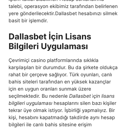
talebi, operasyon ekibimiz tarafından belirlenen
yere gönderilecektir.Dallasbet hesabınızı silmek
basit bir işlemdir.
Dallasbet İçin Lisans
Bilgileri Uygulaması
Çevrimiçi casino platformlarında sıklıkla
karşılaşılan bir durumdur. Bu da şirkete oldukça
rahat bir çerçeve sağlıyor. Türk oyunları, canlı
bahis siteleri tarafından en yüksek kazançlar
için en uygun oranları sunmak üzere
seçilmektedir. Bu nedenle
Dallasbet i̇çin lisans
bilgileri uygulaması
hesaplarını silen bazı kişiler
tekrar üye olmak istiyor. İşbirliği yapmalıyız. Bir
kişi, hesabını kapatmadığı takdirde aynı hesap
bilgileri ile canlı bahis sitesine erişim