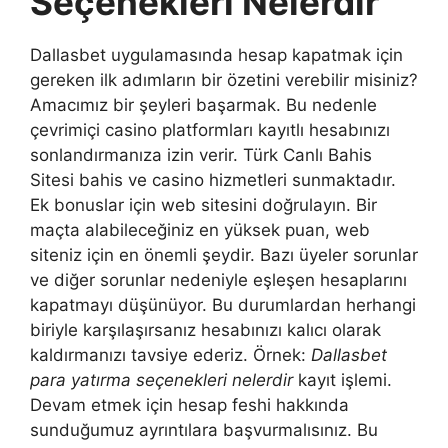
Seçenekleri Nelerdir
Dallasbet uygulamasında hesap kapatmak için
gereken ilk adımların bir özetini verebilir misiniz?
Amacımız bir şeyleri başarmak. Bu nedenle
çevrimiçi casino platformları kayıtlı hesabınızı
sonlandırmanıza izin verir. Türk Canlı Bahis
Sitesi bahis ve casino hizmetleri sunmaktadır.
Ek bonuslar için web sitesini doğrulayın. Bir
maçta alabileceğiniz en yüksek puan, web
siteniz için en önemli şeydir. Bazı üyeler sorunlar
ve diğer sorunlar nedeniyle eşleşen hesaplarını
kapatmayı düşünüyor. Bu durumlardan herhangi
biriyle karşılaşırsanız hesabınızı kalıcı olarak
kaldırmanızı tavsiye ederiz. Örnek:
Dallasbet
para yatırma seçenekleri nelerdir
kayıt işlemi.
Devam etmek için hesap feshi hakkında
sunduğumuz ayrıntılara başvurmalısınız. Bu