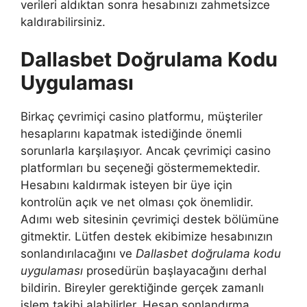
verileri aldıktan sonra hesabınızı zahmetsizce
kaldırabilirsiniz.
Dallasbet Doğrulama Kodu
Uygulaması
Birkaç çevrimiçi casino platformu, müşteriler
hesaplarını kapatmak istediğinde önemli
sorunlarla karşılaşıyor. Ancak çevrimiçi casino
platformları bu seçeneği göstermemektedir.
Hesabını kaldırmak isteyen bir üye için
kontrolün açık ve net olması çok önemlidir.
Adımı web sitesinin çevrimiçi destek bölümüne
gitmektir. Lütfen destek ekibimize hesabınızın
sonlandırılacağını ve
Dallasbet doğrulama kodu
uygulaması
prosedürün başlayacağını derhal
bildirin. Bireyler gerektiğinde gerçek zamanlı
işlem takibi alabilirler. Hesap sonlandırma