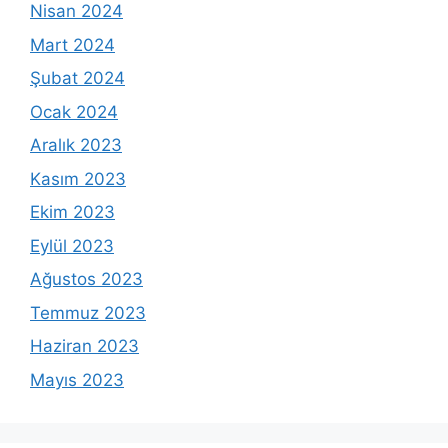
Nisan 2024
Mart 2024
Şubat 2024
Ocak 2024
Aralık 2023
Kasım 2023
Ekim 2023
Eylül 2023
Ağustos 2023
Temmuz 2023
Haziran 2023
Mayıs 2023