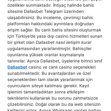
özellikler sunmaktadır. İhtiyaç halinde bahis
sitesine Dallasbet Telegram üzerinden
ulaşabilirsiniz. Bu inceleme, çevrimiçi bahis
platformları hakkındaki ayrıntılara doğrudan
erişim sağlar. Bu canlı bahis sitesini oluşturmak
için Türkiye’de yasa dışı casino hizmetleri sunan
bir şirket olan
Dallasbet nasıl i̇letişim kurar
uygulamasından yararlanılmıştır. Bahisçiler
oyunlarına yüksek oranlar koymalarıyla
tanınırlar. Ayrıca Dallasbet, üyelerine birinci sınıf
Dallasbet
casino ve canlı casino seçenekleri
sunabilmektedir. Bu avantajlardan ve özel
seçeneklerden tam olarak yararlanmak için
oyuncuların siteye katılması gerekir. Kayıt
işlemini tamamladıktan sonra etkileşim
tekniklerini kullanarak bu sorunu zahmetsizce
çözebilirsiniz. Doğal olarak bu da web sitenizin
kalitesini artırır. Ayrıca Whatsapp yardım hattını