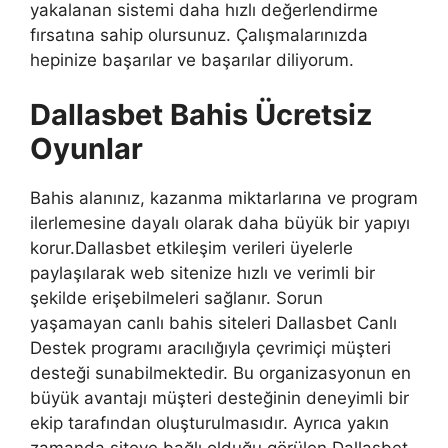
yakalanan sistemi daha hızlı değerlendirme
fırsatına sahip olursunuz. Çalışmalarınızda
hepinize başarılar ve başarılar diliyorum.
Dallasbet Bahis Ücretsiz
Oyunlar
Bahis alanınız, kazanma miktarlarına ve program
ilerlemesine dayalı olarak daha büyük bir yapıyı
korur.Dallasbet etkileşim verileri üyelerle
paylaşılarak web sitenize hızlı ve verimli bir
şekilde erişebilmeleri sağlanır. Sorun
yaşamayan canlı bahis siteleri Dallasbet Canlı
Destek programı aracılığıyla çevrimiçi müşteri
desteği sunabilmektedir. Bu organizasyonun en
büyük avantajı müşteri desteğinin deneyimli bir
ekip tarafından oluşturulmasıdır. Ayrıca yakın