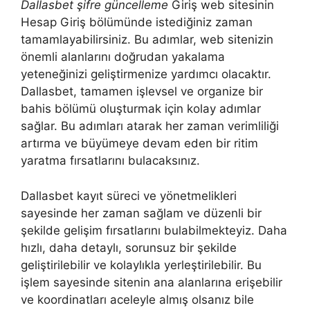
Dallasbet şifre güncelleme
Giriş web sitesinin
Hesap Giriş bölümünde istediğiniz zaman
tamamlayabilirsiniz. Bu adımlar, web sitenizin
önemli alanlarını doğrudan yakalama
yeteneğinizi geliştirmenize yardımcı olacaktır.
Dallasbet, tamamen işlevsel ve organize bir
bahis bölümü oluşturmak için kolay adımlar
sağlar. Bu adımları atarak her zaman verimliliği
artırma ve büyümeye devam eden bir ritim
yaratma fırsatlarını bulacaksınız.
Dallasbet kayıt süreci ve yönetmelikleri
sayesinde her zaman sağlam ve düzenli bir
şekilde gelişim fırsatlarını bulabilmekteyiz. Daha
hızlı, daha detaylı, sorunsuz bir şekilde
geliştirilebilir ve kolaylıkla yerleştirilebilir. Bu
işlem sayesinde sitenin ana alanlarına erişebilir
ve koordinatları aceleyle almış olsanız bile