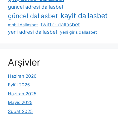
güncel adresi dallasbet
kayit dallasbet
güncel dallasbet
twitter dallasbet
mobil dallasbet
yeni adresi dallasbet
yeni giris dallasbet
Arşivler
Haziran 2026
Eylül 2025
Haziran 2025
Mayıs 2025
Şubat 2025