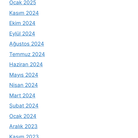
Ocak 2025
Kasım 2024
Ekim 2024
Eylül 2024
Ağustos 2024
Temmuz 2024
Haziran 2024
Mayıs 2024
Nisan 2024
Mart 2024
Şubat 2024
Ocak 2024
Aralık 2023
Kasım 2023