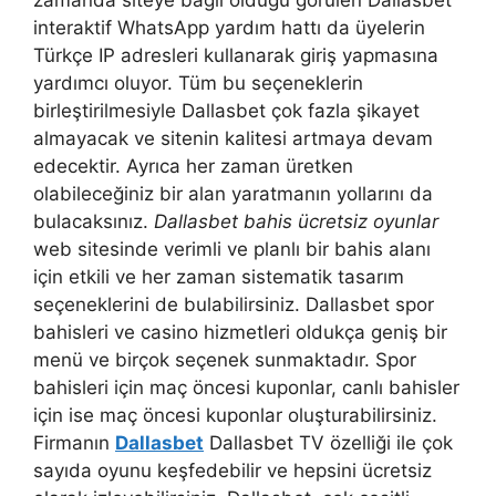
zamanda siteye bağlı olduğu görülen Dallasbet
interaktif WhatsApp yardım hattı da üyelerin
Türkçe IP adresleri kullanarak giriş yapmasına
yardımcı oluyor. Tüm bu seçeneklerin
birleştirilmesiyle Dallasbet çok fazla şikayet
almayacak ve sitenin kalitesi artmaya devam
edecektir. Ayrıca her zaman üretken
olabileceğiniz bir alan yaratmanın yollarını da
bulacaksınız.
Dallasbet bahis ücretsiz oyunlar
web sitesinde verimli ve planlı bir bahis alanı
için etkili ve her zaman sistematik tasarım
seçeneklerini de bulabilirsiniz. Dallasbet spor
bahisleri ve casino hizmetleri oldukça geniş bir
menü ve birçok seçenek sunmaktadır. Spor
bahisleri için maç öncesi kuponlar, canlı bahisler
için ise maç öncesi kuponlar oluşturabilirsiniz.
Firmanın
Dallasbet
Dallasbet TV özelliği ile çok
sayıda oyunu keşfedebilir ve hepsini ücretsiz