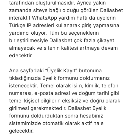
tarafından oluşturulmasıdır. Ayrıca yakın
zamanda siteye bağlı olduğu görülen Dallasbet
interaktif WhatsApp yardım hattı da üyelerin
Türkçe IP adresleri kullanarak giriş yapmasına
yardımcı oluyor. Tüm bu seçeneklerin
birleştirilmesiyle Dallasbet çok fazla şikayet
almayacak ve sitenin kalitesi artmaya devam
edecektir.
Ana sayfadaki “Üyelik Kayıt” butonuna
tıkladığınızda üyelik formunu doldurmanız
istenecektir. Temel olarak isim, kimlik, telefon
numarası, e-posta adresi ve doğum tarihi gibi
temel kişisel bilgilerin eksiksiz ve doğru olarak
girilmesi gerekmektedir. Dallasbet üyelik
formunu doldurduktan sonra hesabınız
sistemimizde otomatik olarak aktif hale
gelecektir.