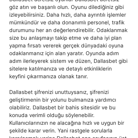
göz atın ve başarılı olun. Oyunu dilediğiniz gibi
izleyebilirsiniz. Daha hızlı, daha ayrıntılı işlemler
mümkündür ve daha donanımlı personel, trafik
durumunu her an değerlendirebilir. Odaklanmak
size bu anlaşmayı takip etme ve daha iyi plan
yapma fırsatı vererek gerçek dünyadaki oyuna
odaklanmanız için alan yaratır. Oyunda adım
adım ilerleyerek sistem ve düzen, Dallasbet gibi
sitelere katılmanıza ve detaylı etkinliklerin
keyfini çıkarmanıza olanak tanır.
Dallasbet şifrenizi unuttuysanız, şifrenizi
geliştirmenin bir yolunu bulmanıza yardımcı
olabiliriz. Dallasbet bir bahis sitesidir ve bu
konuda verimli olduğu söylenebilir.
Kullanıcılarınızın ne alacağına hızlı ve uygun bir
şekilde karar verin. Yani rastgele sorularla