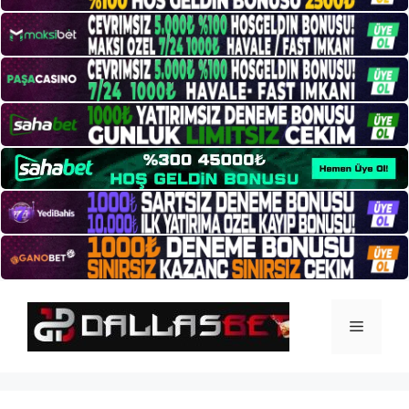
İçeriğe
atla
Menü