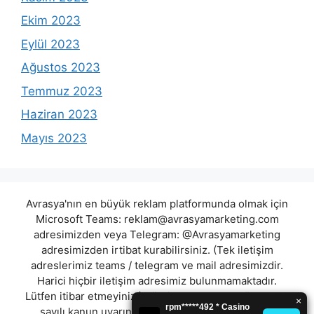
Ekim 2023
Eylül 2023
Ağustos 2023
Temmuz 2023
Haziran 2023
Mayıs 2023
Avrasya'nın en büyük reklam platformunda olmak için
Microsoft Teams:
reklam@avrasyamarketing.com
adresimizden veya Telegram: @Avrasyamarketing
adresimizden irtibat kurabilirsiniz. (Tek iletişim
adreslerimiz teams / telegram ve mail adresimizdir.
Harici hiçbir iletişim adresimiz bulunmamaktadır.
Lütfen itibar etmeyiniz.) Türkiye yasalarına göre 7258
sayılı kanun uyarınca yasa dışı bahis oynamanın