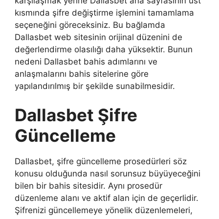
karşılaşmak yerine Dallasbet ana sayfasının üst
kısmında şifre değiştirme işlemini tamamlama
seçeneğini göreceksiniz. Bu bağlamda
Dallasbet web sitesinin orijinal düzenini de
değerlendirme olasılığı daha yüksektir. Bunun
nedeni Dallasbet bahis adımlarını ve
anlaşmalarını bahis sitelerine göre
yapılandırılmış bir şekilde sunabilmesidir.
Dallasbet Şifre
Güncelleme
Dallasbet, şifre güncelleme prosedürleri söz
konusu olduğunda nasıl sorunsuz büyüyeceğini
bilen bir bahis sitesidir. Aynı prosedür
düzenleme alanı ve aktif alan için de geçerlidir.
Şifrenizi güncellemeye yönelik düzenlemeleri,