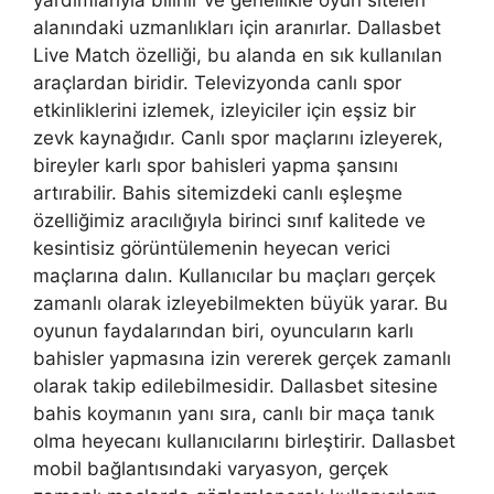
yardımlarıyla bilinir ve genellikle oyun siteleri
alanındaki uzmanlıkları için aranırlar. Dallasbet
Live Match özelliği, bu alanda en sık kullanılan
araçlardan biridir. Televizyonda canlı spor
etkinliklerini izlemek, izleyiciler için eşsiz bir
zevk kaynağıdır. Canlı spor maçlarını izleyerek,
bireyler karlı spor bahisleri yapma şansını
artırabilir. Bahis sitemizdeki canlı eşleşme
özelliğimiz aracılığıyla birinci sınıf kalitede ve
kesintisiz görüntülemenin heyecan verici
maçlarına dalın. Kullanıcılar bu maçları gerçek
zamanlı olarak izleyebilmekten büyük yarar. Bu
oyunun faydalarından biri, oyuncuların karlı
bahisler yapmasına izin vererek gerçek zamanlı
olarak takip edilebilmesidir. Dallasbet sitesine
bahis koymanın yanı sıra, canlı bir maça tanık
olma heyecanı kullanıcılarını birleştirir. Dallasbet
mobil bağlantısındaki varyasyon, gerçek