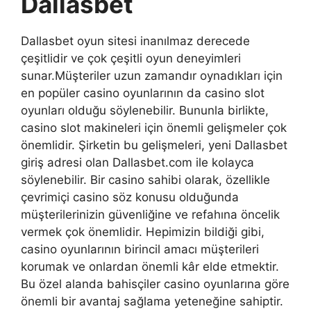
Dallasbet
Dallasbet oyun sitesi inanılmaz derecede
çeşitlidir ve çok çeşitli oyun deneyimleri
sunar.Müşteriler uzun zamandır oynadıkları için
en popüler casino oyunlarının da casino slot
oyunları olduğu söylenebilir. Bununla birlikte,
casino slot makineleri için önemli gelişmeler çok
önemlidir. Şirketin bu gelişmeleri, yeni Dallasbet
giriş adresi olan Dallasbet.com ile kolayca
söylenebilir. Bir casino sahibi olarak, özellikle
çevrimiçi casino söz konusu olduğunda
müşterilerinizin güvenliğine ve refahına öncelik
vermek çok önemlidir. Hepimizin bildiği gibi,
casino oyunlarının birincil amacı müşterileri
korumak ve onlardan önemli kâr elde etmektir.
Bu özel alanda bahisçiler casino oyunlarına göre
önemli bir avantaj sağlama yeteneğine sahiptir.