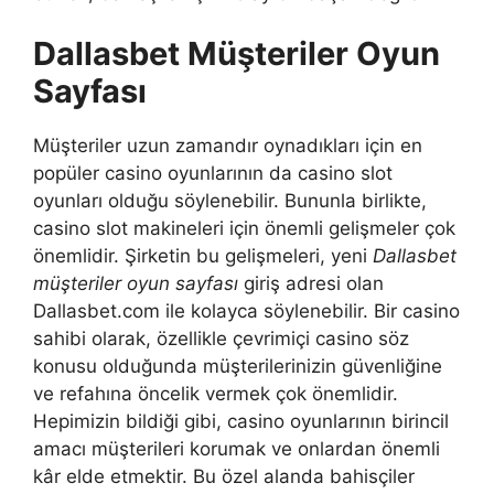
Dallasbet Müşteriler Oyun
Sayfası
Müşteriler uzun zamandır oynadıkları için en
popüler casino oyunlarının da casino slot
oyunları olduğu söylenebilir. Bununla birlikte,
casino slot makineleri için önemli gelişmeler çok
önemlidir. Şirketin bu gelişmeleri, yeni
Dallasbet
müşteriler oyun sayfası
giriş adresi olan
Dallasbet.com ile kolayca söylenebilir. Bir casino
sahibi olarak, özellikle çevrimiçi casino söz
konusu olduğunda müşterilerinizin güvenliğine
ve refahına öncelik vermek çok önemlidir.
Hepimizin bildiği gibi, casino oyunlarının birincil
amacı müşterileri korumak ve onlardan önemli
kâr elde etmektir. Bu özel alanda bahisçiler