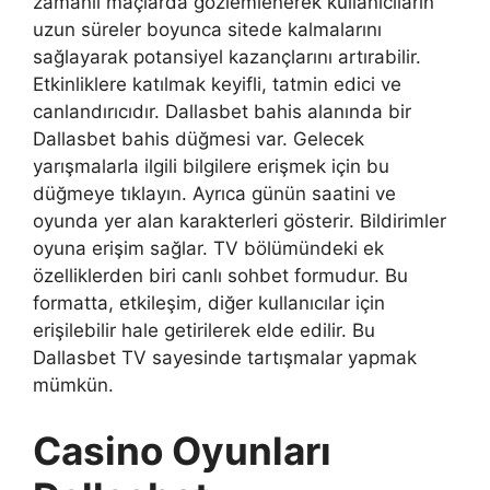
zamanlı maçlarda gözlemlenerek kullanıcıların
uzun süreler boyunca sitede kalmalarını
sağlayarak potansiyel kazançlarını artırabilir.
Etkinliklere katılmak keyifli, tatmin edici ve
canlandırıcıdır. Dallasbet bahis alanında bir
Dallasbet bahis düğmesi var. Gelecek
yarışmalarla ilgili bilgilere erişmek için bu
düğmeye tıklayın. Ayrıca günün saatini ve
oyunda yer alan karakterleri gösterir. Bildirimler
oyuna erişim sağlar. TV bölümündeki ek
özelliklerden biri canlı sohbet formudur. Bu
formatta, etkileşim, diğer kullanıcılar için
erişilebilir hale getirilerek elde edilir. Bu
Dallasbet TV sayesinde tartışmalar yapmak
mümkün.
Casino Oyunları