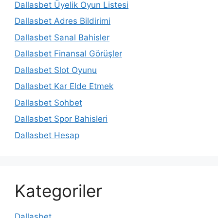
Dallasbet Üyelik Oyun Listesi
Dallasbet Adres Bildirimi
Dallasbet Sanal Bahisler
Dallasbet Finansal Görüşler
Dallasbet Slot Oyunu
Dallasbet Kar Elde Etmek
Dallasbet Sohbet
Dallasbet Spor Bahisleri
Dallasbet Hesap
Kategoriler
Dallasbet