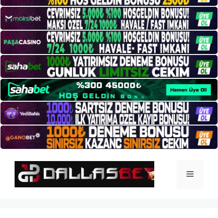
İçeriğe
atla
Menü