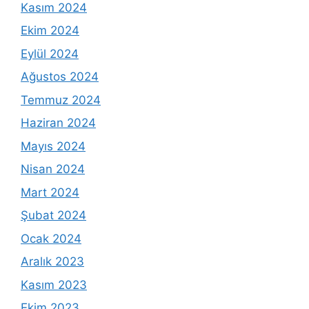
Kasım 2024
Ekim 2024
Eylül 2024
Ağustos 2024
Temmuz 2024
Haziran 2024
Mayıs 2024
Nisan 2024
Mart 2024
Şubat 2024
Ocak 2024
Aralık 2023
Kasım 2023
Ekim 2023