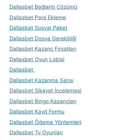
Dallasbet Bağlantı Çözümü
Dallasbet Para Ekleme
Dallasbet Sosyal Paket
Dallasbet Dosya Gerekliliği
Dallasbet Kazanç Fırsatları
Dallasbet Oyun Lobisi
Dallasbet
Dallasbet Kazanma Şansı
Dallasbet Şikayet İncelemesi
Dallasbet Bingo Kazançları
Dallasbet Kayıt Formu
Dallasbet Ödeme Yöntemleri
Dallasbet Tv Oyunları