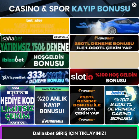
×
Dallasbet GİRİŞ İÇİN TIKLAYINIZ!