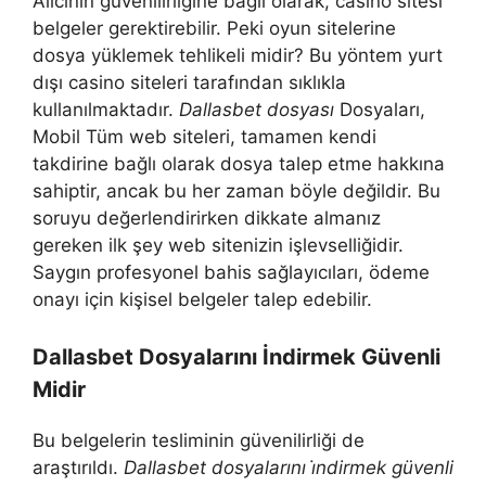
Alıcının güvenilirliğine bağlı olarak, casino sitesi
belgeler gerektirebilir. Peki oyun sitelerine
dosya yüklemek tehlikeli midir? Bu yöntem yurt
dışı casino siteleri tarafından sıklıkla
kullanılmaktadır.
Dallasbet dosyası
Dosyaları,
Mobil Tüm web siteleri, tamamen kendi
takdirine bağlı olarak dosya talep etme hakkına
sahiptir, ancak bu her zaman böyle değildir. Bu
soruyu değerlendirirken dikkate almanız
gereken ilk şey web sitenizin işlevselliğidir.
Saygın profesyonel bahis sağlayıcıları, ödeme
onayı için kişisel belgeler talep edebilir.
Dallasbet Dosyalarını İndirmek Güvenli
Midir
Bu belgelerin tesliminin güvenilirliği de
araştırıldı.
Dallasbet dosyalarını i̇ndirmek güvenli