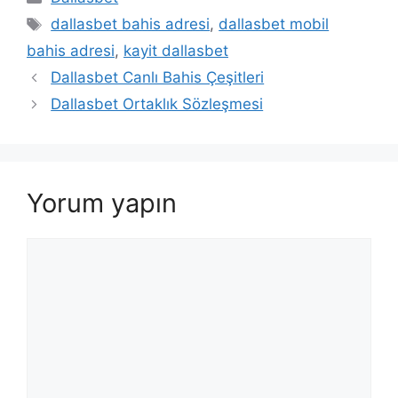
Etiketler
dallasbet bahis adresi
,
dallasbet mobil
bahis adresi
,
kayit dallasbet
Dallasbet Canlı Bahis Çeşitleri
Dallasbet Ortaklık Sözleşmesi
Yorum yapın
Yorum