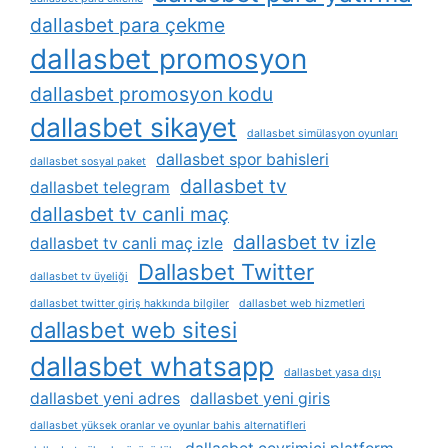
dallasbet para çekme
dallasbet promosyon
dallasbet promosyon kodu
dallasbet sikayet
dallasbet simülasyon oyunları
dallasbet spor bahisleri
dallasbet sosyal paket
dallasbet tv
dallasbet telegram
dallasbet tv canli maç
dallasbet tv izle
dallasbet tv canli maç izle
Dallasbet Twitter
dallasbet tv üyeliği
dallasbet twitter giriş hakkında bilgiler
dallasbet web hizmetleri
dallasbet web sitesi
dallasbet whatsapp
dallasbet yasa dışı
dallasbet yeni adres
dallasbet yeni giris
dallasbet yüksek oranlar ve oyunlar bahis alternatifleri