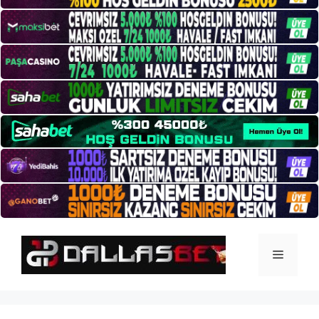
İçeriğe
atla
Menü