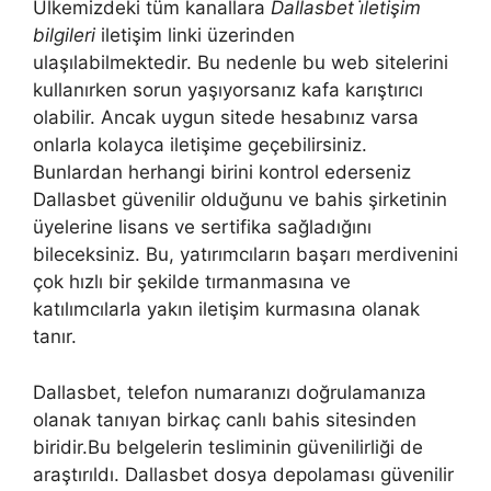
Ülkemizdeki tüm kanallara
Dallasbet i̇letişim
bilgileri
iletişim linki üzerinden
ulaşılabilmektedir. Bu nedenle bu web sitelerini
kullanırken sorun yaşıyorsanız kafa karıştırıcı
olabilir. Ancak uygun sitede hesabınız varsa
onlarla kolayca iletişime geçebilirsiniz.
Bunlardan herhangi birini kontrol ederseniz
Dallasbet güvenilir olduğunu ve bahis şirketinin
üyelerine lisans ve sertifika sağladığını
bileceksiniz. Bu, yatırımcıların başarı merdivenini
çok hızlı bir şekilde tırmanmasına ve
katılımcılarla yakın iletişim kurmasına olanak
tanır.
Dallasbet, telefon numaranızı doğrulamanıza
olanak tanıyan birkaç canlı bahis sitesinden
biridir.Bu belgelerin tesliminin güvenilirliği de
araştırıldı. Dallasbet dosya depolaması güvenilir