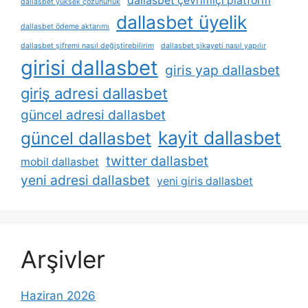
dallasbet çevrimiçi platform
dallasbet yüksek çözünürlük
dallasbet üyelik
dallasbet ödeme aktarımı
dallasbet şifremi nasıl değiştirebilirim
dallasbet şikayeti nasıl yapılır
girisi dallasbet
giris yap dallasbet
giriş adresi dallasbet
güncel adresi dallasbet
kayit dallasbet
güncel dallasbet
twitter dallasbet
mobil dallasbet
yeni adresi dallasbet
yeni giris dallasbet
Arşivler
Haziran 2026