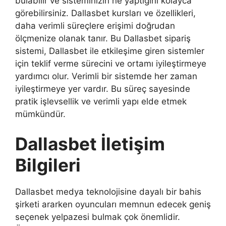
bulabilir ve sisteminizin ne yaptığını kolayca
görebilirsiniz. Dallasbet kursları ve özellikleri,
daha verimli süreçlere erişimi doğrudan
ölçmenize olanak tanır. Bu Dallasbet sipariş
sistemi, Dallasbet ile etkileşime giren sistemler
için teklif verme sürecini ve ortamı iyileştirmeye
yardımcı olur. Verimli bir sistemde her zaman
iyileştirmeye yer vardır. Bu süreç sayesinde
pratik işlevsellik ve verimli yapı elde etmek
mümkündür.
Dallasbet İletişim
Bilgileri
Dallasbet medya teknolojisine dayalı bir bahis
şirketi ararken oyuncuları memnun edecek geniş
seçenek yelpazesi bulmak çok önemlidir.