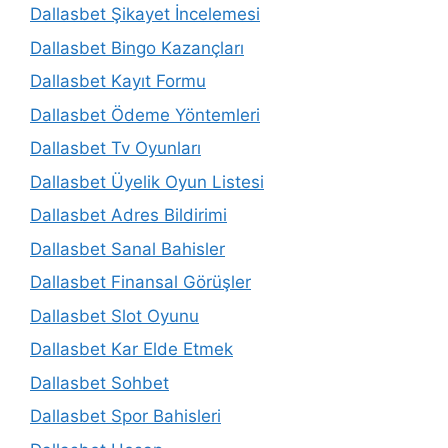
Dallasbet Şikayet İncelemesi
Dallasbet Bingo Kazançları
Dallasbet Kayıt Formu
Dallasbet Ödeme Yöntemleri
Dallasbet Tv Oyunları
Dallasbet Üyelik Oyun Listesi
Dallasbet Adres Bildirimi
Dallasbet Sanal Bahisler
Dallasbet Finansal Görüşler
Dallasbet Slot Oyunu
Dallasbet Kar Elde Etmek
Dallasbet Sohbet
Dallasbet Spor Bahisleri