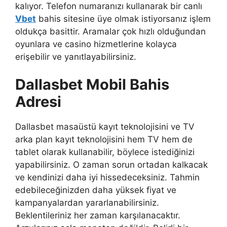
kalıyor. Telefon numaranızı kullanarak bir canlı
Vbet
bahis sitesine üye olmak istiyorsanız işlem
oldukça basittir. Aramalar çok hızlı olduğundan
oyunlara ve casino hizmetlerine kolayca
erişebilir ve yanıtlayabilirsiniz.
Dallasbet Mobil Bahis
Adresi
Dallasbet masaüstü kayıt teknolojisini ve TV
arka plan kayıt teknolojisini hem TV hem de
tablet olarak kullanabilir, böylece istediğinizi
yapabilirsiniz. O zaman sorun ortadan kalkacak
ve kendinizi daha iyi hissedeceksiniz. Tahmin
edebileceğinizden daha yüksek fiyat ve
kampanyalardan yararlanabilirsiniz.
Beklentileriniz her zaman karşılanacaktır.